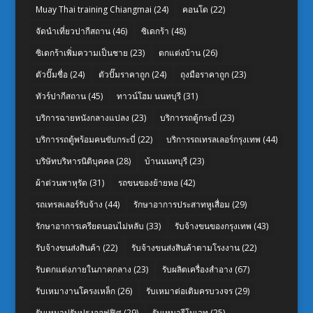
Muay Thai training Chiangmai
(24)
คอนโด
(22)
จัดนำเที่ยวปากีสถาน
(46)
ซิเดกร้า
(48)
ซิเดกร้าเพิ่มความเป็นชาย
(23)
ตกแต่งบ้าน
(26)
ตัวปั๊มชื่อ
(24)
ตัวปั๊มราคาถูก
(24)
ถุงมือราคาถูก
(23)
ทัวร์ปากีสถาน
(45)
ทาวน์โฮม นนทบุรี
(31)
บริการฉายหนังกลางแปลง
(23)
บริการรถตู้กระบี่
(23)
บริการรถตู้พร้อมคนขับกระบี่
(22)
บริการรถเทรลเลอร์กรุงเทพ
(44)
บริษัทบริหารนิติบุคคล
(28)
บ้านนนทบุรี
(23)
ผ้าต่วนพาหุรัด
(31)
รถขนของย้ายหอ
(42)
รถเทรลเลอร์รับจ้าง
(44)
รักษาอาการประสาทหูเสื่อม
(29)
รักษาอาการเครียดนอนไม่หลับ
(33)
รับจ้างขนของกรุงเทพ
(43)
รับจ้างขนส่งสินค้า
(22)
รับจ้างขนส่งสินค้าตามโรงงาน
(22)
รับตกแต่งภายในภาคกลาง
(23)
รับผลิตเครื่องสำอาง
(67)
รับเหมางานโครงเหล็ก
(26)
รับเหมาต่อเติมครบวงจร
(29)
รับเหมาปรับปรุงออฟฟิศ
(29)
รับเหมารีโนเวท
(25)