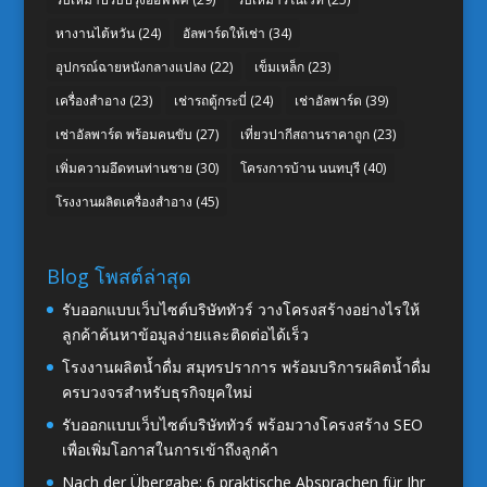
หางานไต้หวัน
(24)
อัลพาร์ดให้เช่า
(34)
อุปกรณ์ฉายหนังกลางแปลง
(22)
เข็มเหล็ก
(23)
เครื่องสำอาง
(23)
เช่ารถตู้กระบี่
(24)
เช่าอัลพาร์ด
(39)
เช่าอัลพาร์ด พร้อมคนขับ
(27)
เที่ยวปากีสถานราคาถูก
(23)
เพิ่มความอึดทนท่านชาย
(30)
โครงการบ้าน นนทบุรี
(40)
โรงงานผลิตเครื่องสำอาง
(45)
Blog โพสต์ล่าสุด
รับออกแบบเว็บไซต์บริษัททัวร์ วางโครงสร้างอย่างไรให้
ลูกค้าค้นหาข้อมูลง่ายและติดต่อได้เร็ว
โรงงานผลิตน้ำดื่ม สมุทรปราการ พร้อมบริการผลิตน้ำดื่ม
ครบวงจรสำหรับธุรกิจยุคใหม่
รับออกแบบเว็บไซต์บริษัททัวร์ พร้อมวางโครงสร้าง SEO
เพื่อเพิ่มโอกาสในการเข้าถึงลูกค้า
Nach der Übergabe: 6 praktische Absprachen für Ihr