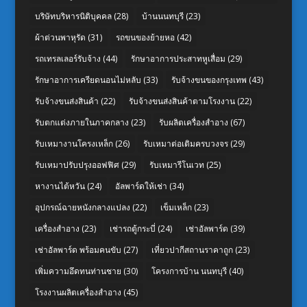
บริษัทบริหารนิติบุคคล
(28)
บ้านนนทบุรี
(23)
ผ้าต่วนพาหุรัด
(31)
รถขนของย้ายหอ
(42)
รถเทรลเลอร์รับจ้าง
(44)
รักษาอาการประสาทหูเสื่อม
(29)
รักษาอาการเครียดนอนไม่หลับ
(33)
รับจ้างขนของกรุงเทพ
(43)
รับจ้างขนส่งสินค้า
(22)
รับจ้างขนส่งสินค้าตามโรงงาน
(22)
รับตกแต่งภายในภาคกลาง
(23)
รับผลิตเครื่องสำอาง
(67)
รับเหมางานโครงเหล็ก
(26)
รับเหมาต่อเติมครบวงจร
(29)
รับเหมาปรับปรุงออฟฟิศ
(29)
รับเหมารีโนเวท
(25)
หางานไต้หวัน
(24)
อัลพาร์ดให้เช่า
(34)
อุปกรณ์ฉายหนังกลางแปลง
(22)
เข็มเหล็ก
(23)
เครื่องสำอาง
(23)
เช่ารถตู้กระบี่
(24)
เช่าอัลพาร์ด
(39)
เช่าอัลพาร์ด พร้อมคนขับ
(27)
เที่ยวปากีสถานราคาถูก
(23)
เพิ่มความอึดทนท่านชาย
(30)
โครงการบ้าน นนทบุรี
(40)
โรงงานผลิตเครื่องสำอาง
(45)