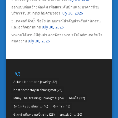
ออกแบบก่อสร้างต่อเติม เพื่อยกระดับบ้านและอาคารด้วย
บริการรับเหมาต่อเติมครบวงจร
July 30, 2026
5 เหตุผลที่ตัวปั๊มชื่อยังเป็นอุปกรณ์สำคัญสำหรับสำนักงาน
และธุรกิจทุกขนาด
July 30, 2026
หางานไต้หวันให้คุ้มค่า ควรพิจารณาปัจจัยใดก่อนตัดสินใจ
สมัครงาน
July 30, 2026
Tag
Asian Handmade Jewelry
(32)
best homestay in chiang mai
(25)
Muay Thai training Chiangmai
(24)
คอนโด
(22)
จัดนำเที่ยวปากีสถาน
(46)
ซิเดกร้า
(48)
ซิเดกร้าเพิ่มความเป็นชาย
(23)
ตกแต่งบ้าน
(26)