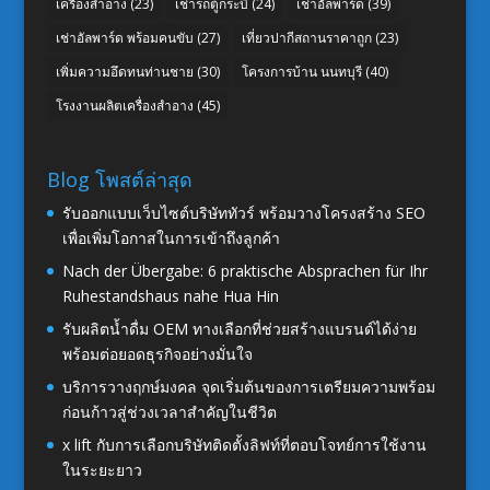
เครื่องสำอาง
(23)
เช่ารถตู้กระบี่
(24)
เช่าอัลพาร์ด
(39)
เช่าอัลพาร์ด พร้อมคนขับ
(27)
เที่ยวปากีสถานราคาถูก
(23)
เพิ่มความอึดทนท่านชาย
(30)
โครงการบ้าน นนทบุรี
(40)
โรงงานผลิตเครื่องสำอาง
(45)
Blog โพสต์ล่าสุด
รับออกแบบเว็บไซต์บริษัททัวร์ พร้อมวางโครงสร้าง SEO
เพื่อเพิ่มโอกาสในการเข้าถึงลูกค้า
Nach der Übergabe: 6 praktische Absprachen für Ihr
Ruhestandshaus nahe Hua Hin
รับผลิตน้ำดื่ม OEM ทางเลือกที่ช่วยสร้างแบรนด์ได้ง่าย
พร้อมต่อยอดธุรกิจอย่างมั่นใจ
บริการวางฤกษ์มงคล จุดเริ่มต้นของการเตรียมความพร้อม
ก่อนก้าวสู่ช่วงเวลาสำคัญในชีวิต
x lift กับการเลือกบริษัทติดตั้งลิฟท์ที่ตอบโจทย์การใช้งาน
ในระยะยาว