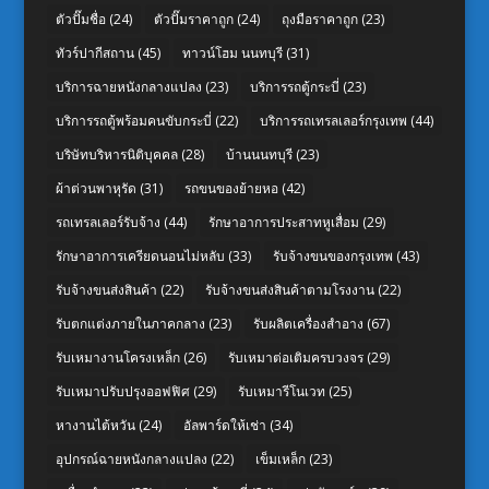
ตัวปั๊มชื่อ
(24)
ตัวปั๊มราคาถูก
(24)
ถุงมือราคาถูก
(23)
ทัวร์ปากีสถาน
(45)
ทาวน์โฮม นนทบุรี
(31)
บริการฉายหนังกลางแปลง
(23)
บริการรถตู้กระบี่
(23)
บริการรถตู้พร้อมคนขับกระบี่
(22)
บริการรถเทรลเลอร์กรุงเทพ
(44)
บริษัทบริหารนิติบุคคล
(28)
บ้านนนทบุรี
(23)
ผ้าต่วนพาหุรัด
(31)
รถขนของย้ายหอ
(42)
รถเทรลเลอร์รับจ้าง
(44)
รักษาอาการประสาทหูเสื่อม
(29)
รักษาอาการเครียดนอนไม่หลับ
(33)
รับจ้างขนของกรุงเทพ
(43)
รับจ้างขนส่งสินค้า
(22)
รับจ้างขนส่งสินค้าตามโรงงาน
(22)
รับตกแต่งภายในภาคกลาง
(23)
รับผลิตเครื่องสำอาง
(67)
รับเหมางานโครงเหล็ก
(26)
รับเหมาต่อเติมครบวงจร
(29)
รับเหมาปรับปรุงออฟฟิศ
(29)
รับเหมารีโนเวท
(25)
หางานไต้หวัน
(24)
อัลพาร์ดให้เช่า
(34)
อุปกรณ์ฉายหนังกลางแปลง
(22)
เข็มเหล็ก
(23)