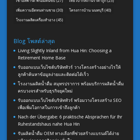
เช่าอัลพาร์ด พร้อมคนขับ
(27)
เที่ยวปากีสถานราคาถูก
(23)
เพิ่มความอึดทนท่านชาย
(30)
โครงการบ้าน นนทบุรี
(40)
โรงงานผลิตเครื่องสำอาง
(45)
Blog โพสต์ล่าสุด
Living Slightly Inland from Hua Hin: Choosing a
Retirement Home Base
รับออกแบบเว็บไซต์บริษัททัวร์ วางโครงสร้างอย่างไรให้
ลูกค้าค้นหาข้อมูลง่ายและติดต่อได้เร็ว
โรงงานผลิตน้ำดื่ม สมุทรปราการ พร้อมบริการผลิตน้ำดื่ม
ครบวงจรสำหรับธุรกิจยุคใหม่
รับออกแบบเว็บไซต์บริษัททัวร์ พร้อมวางโครงสร้าง SEO
เพื่อเพิ่มโอกาสในการเข้าถึงลูกค้า
Nach der Übergabe: 6 praktische Absprachen für Ihr
Ruhestandshaus nahe Hua Hin
รับผลิตน้ำดื่ม OEM ทางเลือกที่ช่วยสร้างแบรนด์ได้ง่าย