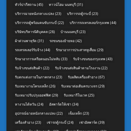
ทัวร์ปากีสถาน
(45)
ทาวน์โฮม นนทบุรี
(31)
บริการฉายหนังกลางแปลง
(23)
บริการรถตู้กระบี่
(23)
บริการรถตู้พร้อมคนขับกระบี่
(22)
บริการรถเทรลเลอร์กรุงเทพ
(44)
บริษัทบริหารนิติบุคคล
(28)
บ้านนนทบุรี
(23)
ผ้าต่วนพาหุรัด
(31)
รถขนของย้ายหอ
(42)
รถเทรลเลอร์รับจ้าง
(44)
รักษาอาการประสาทหูเสื่อม
(29)
รักษาอาการเครียดนอนไม่หลับ
(33)
รับจ้างขนของกรุงเทพ
(43)
รับจ้างขนส่งสินค้า
(22)
รับจ้างขนส่งสินค้าตามโรงงาน
(22)
รับตกแต่งภายในภาคกลาง
(23)
รับผลิตเครื่องสำอาง
(67)
รับเหมางานโครงเหล็ก
(26)
รับเหมาต่อเติมครบวงจร
(29)
รับเหมาปรับปรุงออฟฟิศ
(29)
รับเหมารีโนเวท
(25)
หางานไต้หวัน
(24)
อัลพาร์ดให้เช่า
(34)
อุปกรณ์ฉายหนังกลางแปลง
(22)
เข็มเหล็ก
(23)
เครื่องสำอาง
(23)
เช่ารถตู้กระบี่
(24)
เช่าอัลพาร์ด
(39)