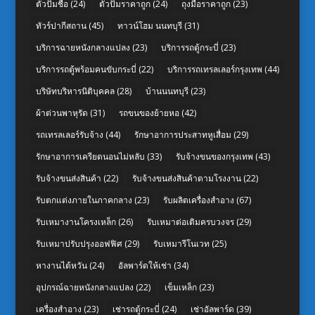
ตัวปั๊มชื่อ
(24)
ตัวปั๊มราคาถูก
(24)
ถุงมือราคาถูก
(23)
ทัวร์ปากีสถาน
(45)
ทาวน์โฮม นนทบุรี
(31)
บริการฉายหนังกลางแปลง
(23)
บริการรถตู้กระบี่
(23)
บริการรถตู้พร้อมคนขับกระบี่
(22)
บริการรถเทรลเลอร์กรุงเทพ
(44)
บริษัทบริหารนิติบุคคล
(28)
บ้านนนทบุรี
(23)
ผ้าต่วนพาหุรัด
(31)
รถขนของย้ายหอ
(42)
รถเทรลเลอร์รับจ้าง
(44)
รักษาอาการประสาทหูเสื่อม
(29)
รักษาอาการเครียดนอนไม่หลับ
(33)
รับจ้างขนของกรุงเทพ
(43)
รับจ้างขนส่งสินค้า
(22)
รับจ้างขนส่งสินค้าตามโรงงาน
(22)
รับตกแต่งภายในภาคกลาง
(23)
รับผลิตเครื่องสำอาง
(67)
รับเหมางานโครงเหล็ก
(26)
รับเหมาต่อเติมครบวงจร
(29)
รับเหมาปรับปรุงออฟฟิศ
(29)
รับเหมารีโนเวท
(25)
หางานไต้หวัน
(24)
อัลพาร์ดให้เช่า
(34)
อุปกรณ์ฉายหนังกลางแปลง
(22)
เข็มเหล็ก
(23)
เครื่องสำอาง
(23)
เช่ารถตู้กระบี่
(24)
เช่าอัลพาร์ด
(39)