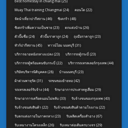
best homestay in chiang mai
(25)
Muay Thai training Chiangmai
(24)
คอนโด
(22)
จัดนำเที่ยวปากีสถาน
(46)
ซิเดกร้า
(48)
ซิเดกร้าเพิ่มความเป็นชาย
(23)
ตกแต่งบ้าน
(26)
ตัวปั๊มชื่อ
(24)
ตัวปั๊มราคาถูก
(24)
ถุงมือราคาถูก
(23)
ทัวร์ปากีสถาน
(45)
ทาวน์โฮม นนทบุรี
(31)
บริการฉายหนังกลางแปลง
(23)
บริการรถตู้กระบี่
(23)
บริการรถตู้พร้อมคนขับกระบี่
(22)
บริการรถเทรลเลอร์กรุงเทพ
(44)
บริษัทบริหารนิติบุคคล
(28)
บ้านนนทบุรี
(23)
ผ้าต่วนพาหุรัด
(31)
รถขนของย้ายหอ
(42)
รถเทรลเลอร์รับจ้าง
(44)
รักษาอาการประสาทหูเสื่อม
(29)
รักษาอาการเครียดนอนไม่หลับ
(33)
รับจ้างขนของกรุงเทพ
(43)
รับจ้างขนส่งสินค้า
(22)
รับจ้างขนส่งสินค้าตามโรงงาน
(22)
รับตกแต่งภายในภาคกลาง
(23)
รับผลิตเครื่องสำอาง
(67)
รับเหมางานโครงเหล็ก
(26)
รับเหมาต่อเติมครบวงจร
(29)