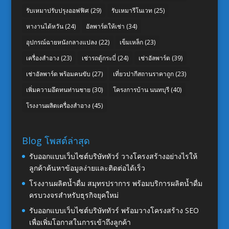
รับเหมาปรับปรุงออฟฟิศ
(29)
รับเหมารีโนเวท
(25)
หางานไต้หวัน
(24)
อัลพาร์ดให้เช่า
(34)
อุปกรณ์ฉายหนังกลางแปลง
(22)
เข็มเหล็ก
(23)
เครื่องสำอาง
(23)
เช่ารถตู้กระบี่
(24)
เช่าอัลพาร์ด
(39)
เช่าอัลพาร์ด พร้อมคนขับ
(27)
เที่ยวปากีสถานราคาถูก
(23)
เพิ่มความอึดทนท่านชาย
(30)
โครงการบ้าน นนทบุรี
(40)
โรงงานผลิตเครื่องสำอาง
(45)
Blog โพสต์ล่าสุด
รับออกแบบเว็บไซต์บริษัททัวร์ วางโครงสร้างอย่างไรให้
ลูกค้าค้นหาข้อมูลง่ายและติดต่อได้เร็ว
โรงงานผลิตน้ำดื่ม สมุทรปราการ พร้อมบริการผลิตน้ำดื่ม
ครบวงจรสำหรับธุรกิจยุคใหม่
รับออกแบบเว็บไซต์บริษัททัวร์ พร้อมวางโครงสร้าง SEO
เพื่อเพิ่มโอกาสในการเข้าถึงลูกค้า