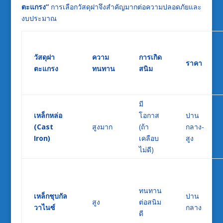
ตะแกรง”
การเลือกวัสดุฝาจึงสำคัญมากต่อความปลอดภัยและ
งบประมาณ
วัสดุฝา
ความ
การเกิด
ราคา
ตะแกรง
ทนทาน
สนิม
มี
เหล็กหล่อ
โอกาส
ปาน
(Cast
สูงมาก
(ถ้า
กลาง-
Iron)
เคลือบ
สูง
ไม่ดี)
ทนทาน
เหล็กชุบกัล
ปาน
สูง
ต่อสนิม
วาไนซ์
กลาง
ดี