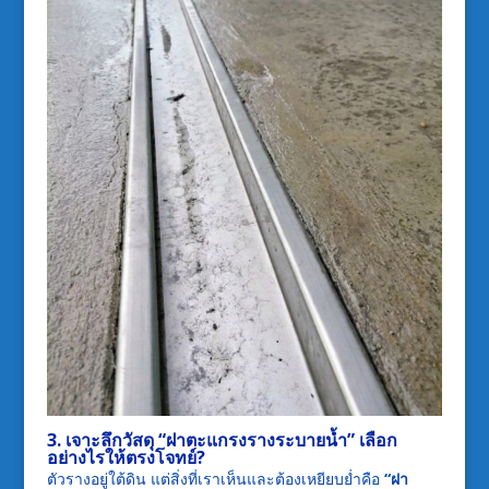
3. เจาะลึกวัสดุ “ฝาตะแกรงรางระบายน้ำ” เลือก
อย่างไรให้ตรงโจทย์?
ตัวรางอยู่ใต้ดิน แต่สิ่งที่เราเห็นและต้องเหยียบย่ำคือ
“ฝา