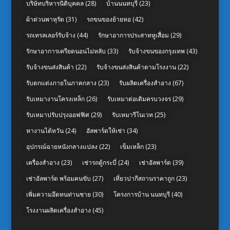
บริษัทบริหารนิติบุคคล
(28)
บ้านนนทบุรี
(23)
ผ้าต่วนพาหุรัด
(31)
รถขนของย้ายหอ
(42)
รถเทรลเลอร์รับจ้าง
(44)
รักษาอาการประสาทหูเสื่อม
(29)
รักษาอาการเครียดนอนไม่หลับ
(33)
รับจ้างขนของกรุงเทพ
(43)
รับจ้างขนส่งสินค้า
(22)
รับจ้างขนส่งสินค้าตามโรงงาน
(22)
รับตกแต่งภายในภาคกลาง
(23)
รับผลิตเครื่องสำอาง
(67)
รับเหมางานโครงเหล็ก
(26)
รับเหมาต่อเติมครบวงจร
(29)
รับเหมาปรับปรุงออฟฟิศ
(29)
รับเหมารีโนเวท
(25)
หางานไต้หวัน
(24)
อัลพาร์ดให้เช่า
(34)
อุปกรณ์ฉายหนังกลางแปลง
(22)
เข็มเหล็ก
(23)
เครื่องสำอาง
(23)
เช่ารถตู้กระบี่
(24)
เช่าอัลพาร์ด
(39)
เช่าอัลพาร์ด พร้อมคนขับ
(27)
เที่ยวปากีสถานราคาถูก
(23)
เพิ่มความอึดทนท่านชาย
(30)
โครงการบ้าน นนทบุรี
(40)
โรงงานผลิตเครื่องสำอาง
(45)