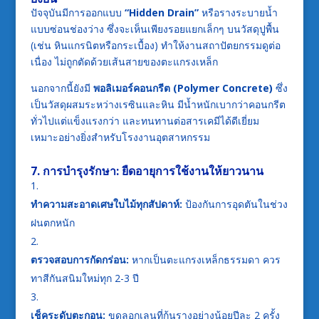
ปัจจุบันมีการออกแบบ
“Hidden Drain”
หรือรางระบายน้ำ
แบบซ่อนช่องว่าง ซึ่งจะเห็นเพียงรอยแยกเล็กๆ บนวัสดุปูพื้น
(เช่น หินแกรนิตหรือกระเบื้อง) ทำให้งานสถาปัตยกรรมดูต่อ
เนื่อง ไม่ถูกตัดด้วยเส้นสายของตะแกรงเหล็ก
นอกจากนี้ยังมี
พอลิเมอร์คอนกรีต (Polymer Concrete)
ซึ่ง
เป็นวัสดุผสมระหว่างเรซินและหิน มีน้ำหนักเบากว่าคอนกรีต
ทั่วไปแต่แข็งแรงกว่า และทนทานต่อสารเคมีได้ดีเยี่ยม
เหมาะอย่างยิ่งสำหรับโรงงานอุตสาหกรรม
7. การบำรุงรักษา: ยืดอายุการใช้งานให้ยาวนาน
ทำความสะอาดเศษใบไม้ทุกสัปดาห์:
ป้องกันการอุดตันในช่วง
ฝนตกหนัก
ตรวจสอบการกัดกร่อน:
หากเป็นตะแกรงเหล็กธรรมดา ควร
ทาสีกันสนิมใหม่ทุก 2-3 ปี
เช็คระดับตะกอน:
ขุดลอกเลนที่ก้นรางอย่างน้อยปีละ 2 ครั้ง