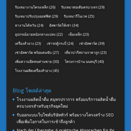
รับเหมางานโครงเหล็ก
(26)
รับเหมาต่อเติมครบวงจร
(29)
รับเหมาปรับปรุงออฟฟิศ
(29)
รับเหมารีโนเวท
(25)
หางานไต้หวัน
(24)
อัลพาร์ดให้เช่า
(34)
อุปกรณ์ฉายหนังกลางแปลง
(22)
เข็มเหล็ก
(23)
เครื่องสำอาง
(23)
เช่ารถตู้กระบี่
(24)
เช่าอัลพาร์ด
(39)
เช่าอัลพาร์ด พร้อมคนขับ
(27)
เที่ยวปากีสถานราคาถูก
(23)
เพิ่มความอึดทนท่านชาย
(30)
โครงการบ้าน นนทบุรี
(40)
โรงงานผลิตเครื่องสำอาง
(45)
Blog โพสต์ล่าสุด
โรงงานผลิตน้ำดื่ม สมุทรปราการ พร้อมบริการผลิตน้ำดื่ม
ครบวงจรสำหรับธุรกิจยุคใหม่
รับออกแบบเว็บไซต์บริษัททัวร์ พร้อมวางโครงสร้าง SEO
เพื่อเพิ่มโอกาสในการเข้าถึงลูกค้า
Nach der Übergabe: 6 praktische Absprachen für Ihr