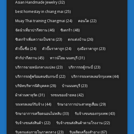
Asian Handmade Jewelry
(32)
best homestay in chiang mai
(25)
Muay Thai training Chiangmai
(24)
คอนโด
(22)
จัดนำเที่ยวปากีสถาน
(46)
ซิเดกร้า
(48)
ซิเดกร้าเพิ่มความเป็นชาย
(23)
ตกแต่งบ้าน
(26)
ตัวปั๊มชื่อ
(24)
ตัวปั๊มราคาถูก
(24)
ถุงมือราคาถูก
(23)
ทัวร์ปากีสถาน
(45)
ทาวน์โฮม นนทบุรี
(31)
บริการฉายหนังกลางแปลง
(23)
บริการรถตู้กระบี่
(23)
บริการรถตู้พร้อมคนขับกระบี่
(22)
บริการรถเทรลเลอร์กรุงเทพ
(44)
บริษัทบริหารนิติบุคคล
(28)
บ้านนนทบุรี
(23)
ผ้าต่วนพาหุรัด
(31)
รถขนของย้ายหอ
(42)
รถเทรลเลอร์รับจ้าง
(44)
รักษาอาการประสาทหูเสื่อม
(29)
รักษาอาการเครียดนอนไม่หลับ
(33)
รับจ้างขนของกรุงเทพ
(43)
รับจ้างขนส่งสินค้า
(22)
รับจ้างขนส่งสินค้าตามโรงงาน
(22)
รับตกแต่งภายในภาคกลาง
(23)
รับผลิตเครื่องสำอาง
(67)