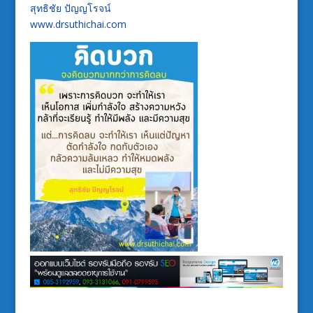
สุทธิชัย ปัญญโรจน์
www.drsuthichai.com