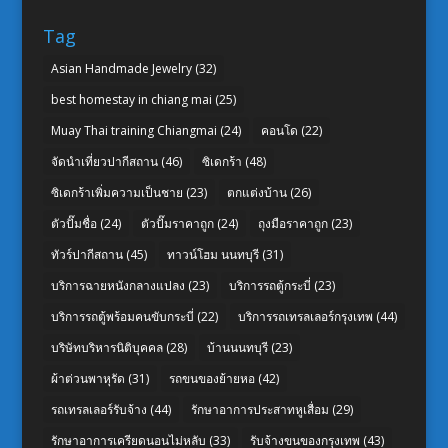
Tag
Asian Handmade Jewelry
(32)
best homestay in chiang mai
(25)
Muay Thai training Chiangmai
(24)
คอนโด
(22)
จัดนำเที่ยวปากีสถาน
(46)
ซิเดกร้า
(48)
ซิเดกร้าเพิ่มความเป็นชาย
(23)
ตกแต่งบ้าน
(26)
ตัวปั๊มชื่อ
(24)
ตัวปั๊มราคาถูก
(24)
ถุงมือราคาถูก
(23)
ทัวร์ปากีสถาน
(45)
ทาวน์โฮม นนทบุรี
(31)
บริการฉายหนังกลางแปลง
(23)
บริการรถตู้กระบี่
(23)
บริการรถตู้พร้อมคนขับกระบี่
(22)
บริการรถเทรลเลอร์กรุงเทพ
(44)
บริษัทบริหารนิติบุคคล
(28)
บ้านนนทบุรี
(23)
ผ้าต่วนพาหุรัด
(31)
รถขนของย้ายหอ
(42)
รถเทรลเลอร์รับจ้าง
(44)
รักษาอาการประสาทหูเสื่อม
(29)
รักษาอาการเครียดนอนไม่หลับ
(33)
รับจ้างขนของกรุงเทพ
(43)