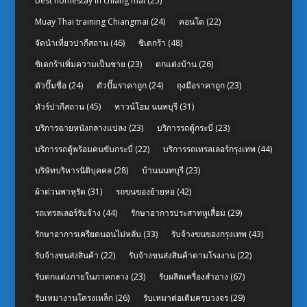
best homestay in chiang mai
(25)
Muay Thai training Chiangmai
(24)
คอนโด
(22)
จัดนำเที่ยวปากีสถาน
(46)
ซิเดกร้า
(48)
ซิเดกร้าเพิ่มความเป็นชาย
(23)
ตกแต่งบ้าน
(26)
ตัวปั๊มชื่อ
(24)
ตัวปั๊มราคาถูก
(24)
ถุงมือราคาถูก
(23)
ทัวร์ปากีสถาน
(45)
ทาวน์โฮม นนทบุรี
(31)
บริการฉายหนังกลางแปลง
(23)
บริการรถตู้กระบี่
(23)
บริการรถตู้พร้อมคนขับกระบี่
(22)
บริการรถเทรลเลอร์กรุงเทพ
(44)
บริษัทบริหารนิติบุคคล
(28)
บ้านนนทบุรี
(23)
ผ้าต่วนพาหุรัด
(31)
รถขนของย้ายหอ
(42)
รถเทรลเลอร์รับจ้าง
(44)
รักษาอาการประสาทหูเสื่อม
(29)
รักษาอาการเครียดนอนไม่หลับ
(33)
รับจ้างขนของกรุงเทพ
(43)
รับจ้างขนส่งสินค้า
(22)
รับจ้างขนส่งสินค้าตามโรงงาน
(22)
รับตกแต่งภายในภาคกลาง
(23)
รับผลิตเครื่องสำอาง
(67)
รับเหมางานโครงเหล็ก
(26)
รับเหมาต่อเติมครบวงจร
(29)