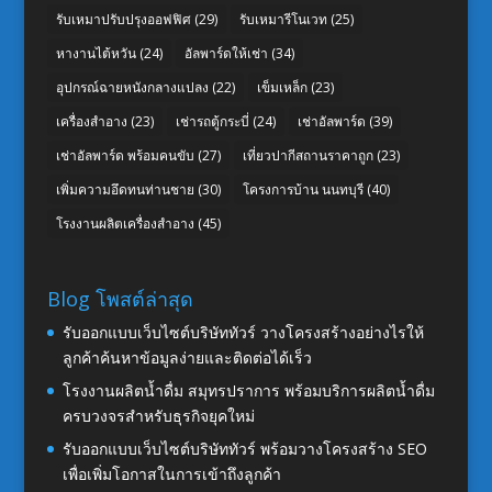
รับเหมาปรับปรุงออฟฟิศ
(29)
รับเหมารีโนเวท
(25)
หางานไต้หวัน
(24)
อัลพาร์ดให้เช่า
(34)
อุปกรณ์ฉายหนังกลางแปลง
(22)
เข็มเหล็ก
(23)
เครื่องสำอาง
(23)
เช่ารถตู้กระบี่
(24)
เช่าอัลพาร์ด
(39)
เช่าอัลพาร์ด พร้อมคนขับ
(27)
เที่ยวปากีสถานราคาถูก
(23)
เพิ่มความอึดทนท่านชาย
(30)
โครงการบ้าน นนทบุรี
(40)
โรงงานผลิตเครื่องสำอาง
(45)
Blog โพสต์ล่าสุด
รับออกแบบเว็บไซต์บริษัททัวร์ วางโครงสร้างอย่างไรให้
ลูกค้าค้นหาข้อมูลง่ายและติดต่อได้เร็ว
โรงงานผลิตน้ำดื่ม สมุทรปราการ พร้อมบริการผลิตน้ำดื่ม
ครบวงจรสำหรับธุรกิจยุคใหม่
รับออกแบบเว็บไซต์บริษัททัวร์ พร้อมวางโครงสร้าง SEO
เพื่อเพิ่มโอกาสในการเข้าถึงลูกค้า