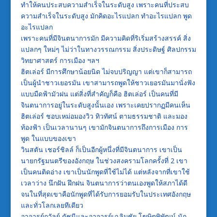
ทำให้คนประสบความสำเร็จในระดับสูง เพราะคนที่ประสบ
ความสำเร็จในระดับสูง มักคิดอะไรแปลก ทำอะไรแปลก พูด
อะไรแปลก
เพราะคนที่มีจินตนาการมัก มีความคิดที่ริเริ่มสร้างสรรค์ สิ่ง
แปลกๆ ใหม่ๆ ไม่ว่าในทางวรรณกรรม สิ่งประดิษฐ์ ศิลปกรรม
วิทยาศาสตร์ การเมือง ฯลฯ
ฮิตเล่อร์ มีการศึกษาน้อยนิด ไม่จบปริญญา แต่เขาก็สามารถ
เป็นผู้นำชาวเยอรมัน เขาสามารถพูดให้ชาวเยอรมันมานั่งฟัง
แบบมืดฟ้ามัวฝน แต่สิ่งที่สำคัญก็คือ ฮิตเล่อร์ เป็นคนที่มี
จินตนาการอยู่ในระดับสูงนั้นเอง เพราะเคยปรากฏมีคนเห็น
ฮิตเล่อร์ ชอบเหม่อมองวิว ทิวทัศน์ ตามธรรมชาติ และมอง
ท้องฟ้า เป็นเวลานานๆ เขามักจินตนาการถึงการเมือง การ
พูด ในแบบของเขา
วินสตัน เชอร์ชิลล์ ก็เป็นอีกผู้หนึ่งที่มีจินตนาการ เขาเป็น
นายกรัฐมนตรีของอังกฤษ ในช่วงสงครามโลกครั้งที่ 2 เขา
เป็นคนติดอ่าง เขาเป็นนักพูดที่ใช้ไม่ได้ แต่หลังจากที่เขาใช้
เวลาว่าง นึกฝัน ฝึกฝน จินตนาการว่าตนเองพูดให้สภาได้ดี
จนในที่สุดเขาคือนักพูดที่ได้รับการยอมรับในประเทศอังกฤษ
และทั่วโลกเลยทีเดียว
อาจารย์ถวัลย์ ดัชนีและอาจารย์เฉลิมชัย โฆษิตพิพัฒน์ นัก