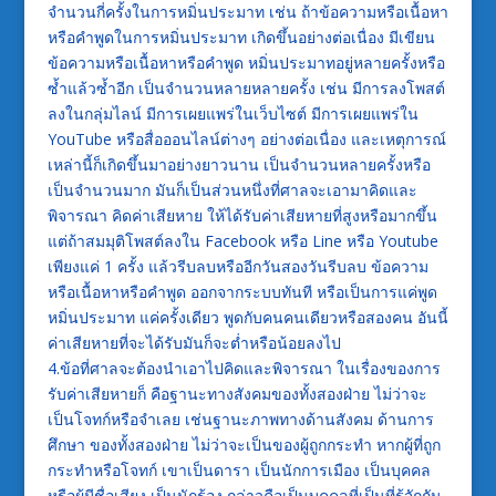
จำนวนกี่ครั้งในการหมิ่นประมาท เช่น ถ้าข้อความหรือเนื้อหา
หรือคำพูดในการหมิ่นประมาท เกิดขึ้นอย่างต่อเนื่อง มีเขียน
ข้อความหรือเนื้อหาหรือคำพูด หมิ่นประมาทอยู่หลายครั้งหรือ
ซ้ำแล้วซ้ำอีก เป็นจำนวนหลายหลายครั้ง เช่น มีการลงโพสต์
ลงในกลุ่มไลน์ มีการเผยแพร่ในเว็บไซต์ มีการเผยแพร่ใน
YouTube หรือสื่อออนไลน์ต่างๆ อย่างต่อเนื่อง และเหตุการณ์
เหล่านี้ก็เกิดขึ้นมาอย่างยาวนาน เป็นจำนวนหลายครั้งหรือ
เป็นจำนวนมาก มันก็เป็นส่วนหนึ่งที่ศาลจะเอามาคิดและ
พิจารณา คิดค่าเสียหาย ให้ได้รับค่าเสียหายที่สูงหรือมากขึ้น
แต่ถ้าสมมุติโพสต์ลงใน Facebook หรือ Line หรือ Youtube
เพียงแค่ 1 ครั้ง แล้วรีบลบหรืออีกวันสองวันรีบลบ ข้อความ
หรือเนื้อหาหรือคำพูด ออกจากระบบทันที หรือเป็นการแค่พูด
หมิ่นประมาท แค่ครั้งเดียว พูดกับคนคนเดียวหรือสองคน อันนี้
ค่าเสียหายที่จะได้รับมันก็จะต่ำหรือน้อยลงไป
4.ข้อที่ศาลจะต้องนำเอาไปคิดและพิจารณา ในเรื่องของการ
รับค่าเสียหายก็ คือฐานะทางสังคมของทั้งสองฝ่าย ไม่ว่าจะ
เป็นโจทก์หรือจำเลย เช่นฐานะภาพทางด้านสังคม ด้านการ
ศึกษา ของทั้งสองฝ่าย ไม่ว่าจะเป็นของผู้ถูกกระทำ หากผู้ที่ถูก
กระทำหรือโจทก์ เขาเป็นดารา เป็นนักการเมือง เป็นบุคคล
หรือผู้มีชื่อเสียง เป็นนักร้อง กล่าวคือเป็นบุคคลที่เป็นที่รู้จักกัน