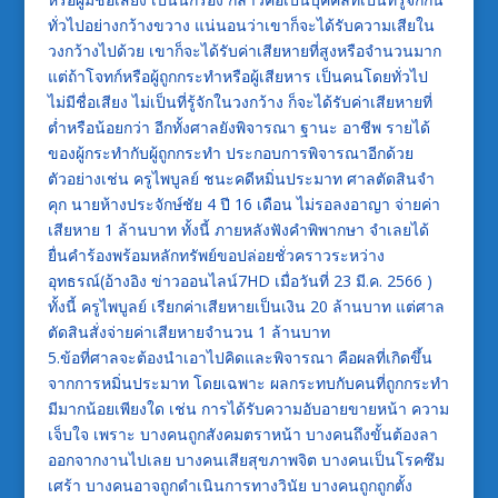
ทั่วไปอย่างกว้างขวาง แน่นอนว่าเขาก็จะได้รับความเสียใน
วงกว้างไปด้วย เขาก็จะได้รับค่าเสียหายที่สูงหรือจำนวนมาก
แต่ถ้าโจทก์หรือผู้ถูกกระทำหรือผู้เสียหาร เป็นคนโดยทั่วไป
ไม่มีชื่อเสียง ไม่เป็นที่รู้จักในวงกว้าง ก็จะได้รับค่าเสียหายที่
ต่ำหรือน้อยกว่า อีกทั้งศาลยังพิจารณา ฐานะ อาชีพ รายได้
ของผู้กระทำกับผู้ถูกกระทำ ประกอบการพิจารณาอีกด้วย
ตัวอย่างเช่น ครูไพบูลย์ ชนะคดีหมิ่นประมาท ศาลตัดสินจำ
คุก นายห้างประจักษ์ชัย 4 ปี 16 เดือน ไม่รอลงอาญา จ่ายค่า
เสียหาย 1 ล้านบาท ทั้งนี้ ภายหลังฟังคำพิพากษา จำเลยได้
ยื่นคำร้องพร้อมหลักทรัพย์ขอปล่อยชั่วคราวระหว่าง
อุทธรณ์(อ้างอิง ข่าวออนไลน์7HD เมื่อวันที่ 23 มี.ค. 2566 )
ทั้งนี้ ครูไพบูลย์ เรียกค่าเสียหายเป็นเงิน 20 ล้านบาท แต่ศาล
ตัดสินสั่งจ่ายค่าเสียหายจำนวน 1 ล้านบาท
5.ข้อที่ศาลจะต้องนำเอาไปคิดและพิจารณา คือผลที่เกิดขึ้น
จากการหมิ่นประมาท โดยเฉพาะ ผลกระทบกับคนที่ถูกกระทำ
มีมากน้อยเพียงใด เช่น การได้รับความอับอายขายหน้า ความ
เจ็บใจ เพราะ บางคนถูกสังคมตราหน้า บางคนถึงขั้นต้องลา
ออกจากงานไปเลย บางคนเสียสุขภาพจิต บางคนเป็นโรคซึม
เศร้า บางคนอาจถูกดำเนินการทางวินัย บางคนถูกถูกตั้ง