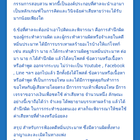
กรรมการสอบสวน พวกนี้เป็นองค์ประกอบที่ศาลจะนำเอามา
เป็นหลักเกณฑ์ในการคิดและวินิจฉัยค่าเสียหายว่าจะได้รับ
มากน้อยเพียงใด
6.ข้อที่ศาลจะต้องนำเอาไปคิดและพิจารณา คือการสำนึกผิด
ของผู้กระทำความผิด และผู้กระทำความผิดหรือจำเลยในคดี
หมิ่นประมาท ได้มีการบรรเทาผลร้ายอะไรบ้างให้แก่โจทก์
เช่น สมมุติว่า นาย ก.ได้กระทำความผิดฐานหมิ่นประมาท ต่อ
มา นาย ก.ได้สำนึกผิด แล้วได้ลบโพสต์ ข้อความหรือเนื้อหา
หรือคำพูด ออกจากระบบ ไม่ว่าจะเป็น Youtube , Facebook
, Line ฯลฯ ออกไปแล้ว อีกทั้งยังได้โพสต์ ข้อความหรือเนื้อหา
หรือคำพูด ที่เป็นการขอโทษ และได้มีการพูดคุยกันทำการ
ขอโทษกับผู้เสียหายโดยตรง มีการกราบเท้าเพื่อขอโทษ มีการ
เจรจาขอวางเงินเพื่อชดใช้ ค่าเสียหาย จำนวนหนึ่ง ลักษณะ
อย่างนี้เขาถือได้ว่า จำเลย ได้พยายามบรรเทาผลร้าย แล้วได้
สำนึกผิด ในการกระทำของตนเอง ศาลก็จะพิจารณาให้ชดใช้
ค่าเสียหายที่ต่ำลงหรือน้อยลง
สรุป สำหรับการฟ้องคดีหมิ่นประมาท ซึ่งมีความผิดทั้งทาง
อาญาและละเมิดในทางแพ่ง