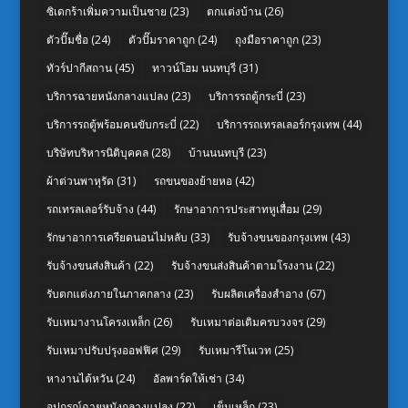
ซิเดกร้าเพิ่มความเป็นชาย
(23)
ตกแต่งบ้าน
(26)
ตัวปั๊มชื่อ
(24)
ตัวปั๊มราคาถูก
(24)
ถุงมือราคาถูก
(23)
ทัวร์ปากีสถาน
(45)
ทาวน์โฮม นนทบุรี
(31)
บริการฉายหนังกลางแปลง
(23)
บริการรถตู้กระบี่
(23)
บริการรถตู้พร้อมคนขับกระบี่
(22)
บริการรถเทรลเลอร์กรุงเทพ
(44)
บริษัทบริหารนิติบุคคล
(28)
บ้านนนทบุรี
(23)
ผ้าต่วนพาหุรัด
(31)
รถขนของย้ายหอ
(42)
รถเทรลเลอร์รับจ้าง
(44)
รักษาอาการประสาทหูเสื่อม
(29)
รักษาอาการเครียดนอนไม่หลับ
(33)
รับจ้างขนของกรุงเทพ
(43)
รับจ้างขนส่งสินค้า
(22)
รับจ้างขนส่งสินค้าตามโรงงาน
(22)
รับตกแต่งภายในภาคกลาง
(23)
รับผลิตเครื่องสำอาง
(67)
รับเหมางานโครงเหล็ก
(26)
รับเหมาต่อเติมครบวงจร
(29)
รับเหมาปรับปรุงออฟฟิศ
(29)
รับเหมารีโนเวท
(25)
หางานไต้หวัน
(24)
อัลพาร์ดให้เช่า
(34)
อุปกรณ์ฉายหนังกลางแปลง
(22)
เข็มเหล็ก
(23)