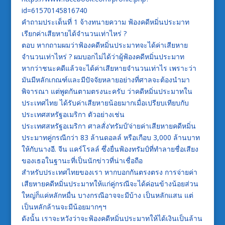
id=61570145816740
คำถามประเด็นที่ 1 จ้างทนายความ ฟ้องคดีหมิ่นประมาท
เรียกค่าเสียหายได้จำนวนเท่าไหร่ ?
ตอบ หากถามผมว่าฟ้องคดีหมิ่นประมาทจะได้ค่าเสียหาย
จำนวนเท่าไหร่ ? ผมบอกไม่ได้ว่าผู้ฟ้องคดีหมิ่นประมาท
หากว่าชนะคดีแล้วจะได้ค่าเสียหายจำนวนเท่าไร เพราะว่า
มันมีหลักเกณฑ์และมีปัจจัยหลายอย่างที่ศาลจะต้องนำมา
พิจารณา แต่พูดกันตามตรงนะครับ ว่าคดีหมิ่นประมาทใน
ประเทศไทย ได้รับค่าเสียหายน้อยมากเมื่อเปรียบเทียบกับ
ประเทศสหรัฐอเมริกา ตัวอย่างเช่น
ประเทศสหรัฐอเมริกา ศาลสั่ง’ทรัมป์’จ่ายค่าเสียหายคดีหมิ่น
ประมาทคู่กรณีกว่า 83 ล้านดอลล์ หรือเกือบ 3,000 ล้านบาท
ให้กับนางอี. จีน แคร์โรลล์ ซึ่งยื่นฟ้องทรัมป์ที่ทำลายชื่อเสียง
ของเธอในฐานะที่เป็นนักข่าวที่น่าเชื่อถือ
สำหรับประเทศไทยของเรา หากบอกกันตรงตรง การจ่ายค่า
เสียหายคดีหมิ่นประมาทให้แก่คู่กรณีจะได้ค่อนข้างน้อยส่วน
ใหญ่ก็แค่หลักหมื่น บางกรณีอาจจะมีบ้าง เป็นหลักแสน แต่
เป็นหลักล้านจะมีน้อยมากๆฯ
ดังนั้น เราจะหวังว่าจะฟ้องคดีหมิ่นประมาทให้ได้เงินเป็นล้าน