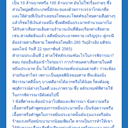
เป็น 10 ล้านบาทหรือ 100 ล้านบาท มันไม่ใช่เรื่องง่ายๆ ซึ่ง
ส่วนใหญ่คดีประเภทนี้มักจะจบลงด้วยการเจรจาไกล่เกลี่ย
และให้ฝ่ายที่เป็นจำเลยขอโทษและโพสต์ขอโทษตามสื่อต่างๆ
แล้วก็ชดใช้เงินส่วนหนึ่ง ซึ่งคดีหมิ่นประมาทจำนวนมากไม่
ได้รับค่าเสียหายเต็มตามจำนวนเงินที่ฟ้องเรียกค่าเสียหาย
เช่น ศาลตัดสินแล้ว คดีหมิ่นประมาททราย เจริญปุระ คู่กรณี
ต้องจ่ายค่าเสียหาย โพสต์ขอโทษอีก 200 วัน(อ้างอิง มติชน
ออนไลน์ วันที่ 22 กุมภาพันธ์ 2565)
คำถามประเด็นที่ 2 ศาลใช้หลักเกณฑ์อะไรในการพิจารณา?
ตอบ ก่อนอื่นต้องเข้าใจก่อนว่า การกำหนดค่าเสียหายในคดี
หมิ่นประมาท นั้น ไม่ได้มีหลักเกณฑ์แน่นอนตายตัว ว่าจะต้อง
จ่ายกันเท่าไหร่ เพราะเป็นดุลยพินิจของศาล ที่จะต้องนั่ง
พิจารณาคดีนั้นๆ บางคดีอาจได้มากหรือได้น้อย ก็คงต้องดู
พฤติการณ์ต่างๆในคดี และภาพรวม ซึ่ง หลักเกณฑ์ที่ศาลใช้
ในการพิจารณามีดังต่อไปนี้
1.ข้อที่ศาลจะต้องนำเอาไปคิดและพิจารณา ข้อความหรือ
เนื้อหาหรือคำพูดของการหมิ่นประมาทนั้น เป็นข้อความหรือ
เนื้อหาหรือคำพูดในการหมิ่นประมาทนั้นมันรุนแรงหรือมัน
ร้ายแรงหรือหนักเบามากน้อยเพียงใด หากเป็นการทำให้เขา
ได้รับความเสื่อมเสียชื่อเสียงอย่างร้ายแรงหรือรุนแรง อย่างนี้