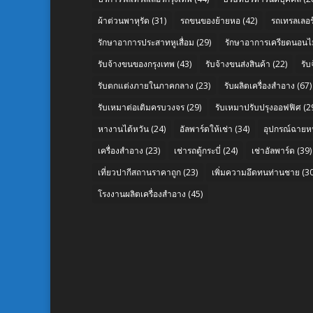
ผ้าต่วนพาหุรัด
(31)
รถขนของย้ายหอ
(42)
รถเทรลเลอร์
รักษาอาการประสาทหูเสื่อม
(29)
รักษาอาการเครียดนอนไม
รับจ้างขนของกรุงเทพ
(43)
รับจ้างขนส่งสินค้า
(22)
รั
รับตกแต่งภายในภาคกลาง
(23)
รับผลิตเครื่องสำอาง
(67)
รับเหมาต่อเติมครบวงจร
(29)
รับเหมาปรับปรุงออฟฟิศ
(2
หางานไต้หวัน
(24)
อัลพาร์ดให้เช่า
(34)
อุปกรณ์ฉายห
เครื่องสำอาง
(23)
เช่ารถตู้กระบี่
(24)
เช่าอัลพาร์ด
(39)
เที่ยวปากีสถานราคาถูก
(23)
เพิ่มความอึดทนท่านชาย
(30
โรงงานผลิตเครื่องสำอาง
(45)