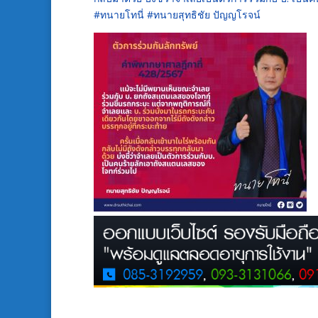
#ทนายโทนี่ #ทนายสุทธิชัย ปัญญโรจน์