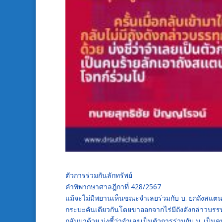
ตัวการร่วมกันลักทรัพย์
คำพิพากษาศาลฎีกาที่ 428/2567
แม้จะไม่มีพยานเห็นขณะจำเลยร่วมกับ บ. ยกถังสแตน
กระบะคันเดียวกันโดยขาออกจากไร่มีถังดังกล่าวบรรทุกอ
กลับมาด้วย บ่งชี้ว่าจำเลยเป็นตัวการร่วมกับ บ. เป