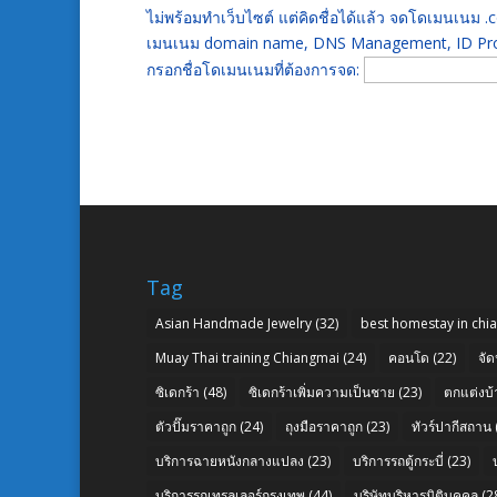
ไม่พร้อมทำเว็บไซต์ แต่คิดชื่อได้แล้ว จดโดเมนเนม
เมนเนม domain name, DNS Management, ID Prot
กรอกชื่อโดเมนเนมที่ต้องการจด:
Tag
Asian Handmade Jewelry
(32)
best homestay in chi
Muay Thai training Chiangmai
(24)
คอนโด
(22)
จัด
ซิเดกร้า
(48)
ซิเดกร้าเพิ่มความเป็นชาย
(23)
ตกแต่งบ้
ตัวปั๊มราคาถูก
(24)
ถุงมือราคาถูก
(23)
ทัวร์ปากีสถาน
บริการฉายหนังกลางแปลง
(23)
บริการรถตู้กระบี่
(23)
บริการรถเทรลเลอร์กรุงเทพ
(44)
บริษัทบริหารนิติบุคคล
(2