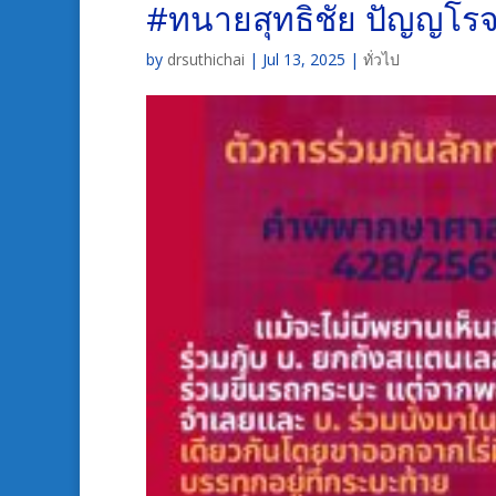
#ทนายสุทธิชัย ปัญญโรจ
by
drsuthichai
|
Jul 13, 2025
|
ทั่วไป