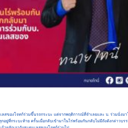
เลสของโจทก์ร่วมขึ้นรถกระบะ แต่จากพฤติการณ์ที่จำเลยและ บ. ร่วมนั่งม
ยู่ที่กระบะท้าย ครั้นเมื่อกลับเข้ามาในไร่พร้อมกันกลับไม่มีถังดังกล่าวบรร
็นคนร้ายลักเอาถังสแตนเลสของโจทก์ร่วมไป