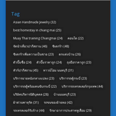
Tag
Asian Handmade Jewelry
(32)
best homestay in chiang mai
(25)
Muay Thai training Chiangmai
(24)
คอนโด
(22)
จัดนำเที่ยวปากีสถาน
(46)
ซิเดกร้า
(48)
ซิเดกร้าเพิ่มความเป็นชาย
(23)
ตกแต่งบ้าน
(26)
ตัวปั๊มชื่อ
(24)
ตัวปั๊มราคาถูก
(24)
ถุงมือราคาถูก
(23)
ทัวร์ปากีสถาน
(45)
ทาวน์โฮม นนทบุรี
(31)
บริการฉายหนังกลางแปลง
(23)
บริการรถตู้กระบี่
(23)
บริการรถตู้พร้อมคนขับกระบี่
(22)
บริการรถเทรลเลอร์กรุงเทพ
(44)
บริษัทบริหารนิติบุคคล
(28)
บ้านนนทบุรี
(23)
ผ้าต่วนพาหุรัด
(31)
รถขนของย้ายหอ
(42)
รถเทรลเลอร์รับจ้าง
(44)
รักษาอาการประสาทหูเสื่อม
(29)