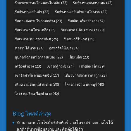
รักษาอาการเครียดนอนไม่หลับ
(33)
รับจ้างขนของกรุงเทพ
(43)
รับจ้างขนส่งสินค้า
(22)
รับจ้างขนส่งสินค้าตามโรงงาน
(22)
รับตกแต่งภายในภาคกลาง
(23)
รับผลิตเครื่องสำอาง
(67)
รับเหมางานโครงเหล็ก
(26)
รับเหมาต่อเติมครบวงจร
(29)
รับเหมาปรับปรุงออฟฟิศ
(29)
รับเหมารีโนเวท
(25)
หางานไต้หวัน
(24)
อัลพาร์ดให้เช่า
(34)
อุปกรณ์ฉายหนังกลางแปลง
(22)
เข็มเหล็ก
(23)
เครื่องสำอาง
(23)
เช่ารถตู้กระบี่
(24)
เช่าอัลพาร์ด
(39)
เช่าอัลพาร์ด พร้อมคนขับ
(27)
เที่ยวปากีสถานราคาถูก
(23)
เพิ่มความอึดทนท่านชาย
(30)
โครงการบ้าน นนทบุรี
(40)
โรงงานผลิตเครื่องสำอาง
(45)
Blog โพสต์ล่าสุด
รับออกแบบเว็บไซต์บริษัททัวร์ วางโครงสร้างอย่างไรให้
ลูกค้าค้นหาข้อมูลง่ายและติดต่อได้เร็ว