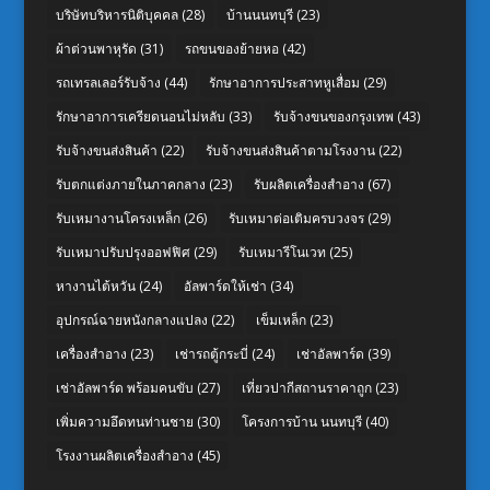
บริษัทบริหารนิติบุคคล
(28)
บ้านนนทบุรี
(23)
ผ้าต่วนพาหุรัด
(31)
รถขนของย้ายหอ
(42)
รถเทรลเลอร์รับจ้าง
(44)
รักษาอาการประสาทหูเสื่อม
(29)
รักษาอาการเครียดนอนไม่หลับ
(33)
รับจ้างขนของกรุงเทพ
(43)
รับจ้างขนส่งสินค้า
(22)
รับจ้างขนส่งสินค้าตามโรงงาน
(22)
รับตกแต่งภายในภาคกลาง
(23)
รับผลิตเครื่องสำอาง
(67)
รับเหมางานโครงเหล็ก
(26)
รับเหมาต่อเติมครบวงจร
(29)
รับเหมาปรับปรุงออฟฟิศ
(29)
รับเหมารีโนเวท
(25)
หางานไต้หวัน
(24)
อัลพาร์ดให้เช่า
(34)
อุปกรณ์ฉายหนังกลางแปลง
(22)
เข็มเหล็ก
(23)
เครื่องสำอาง
(23)
เช่ารถตู้กระบี่
(24)
เช่าอัลพาร์ด
(39)
เช่าอัลพาร์ด พร้อมคนขับ
(27)
เที่ยวปากีสถานราคาถูก
(23)
เพิ่มความอึดทนท่านชาย
(30)
โครงการบ้าน นนทบุรี
(40)
โรงงานผลิตเครื่องสำอาง
(45)