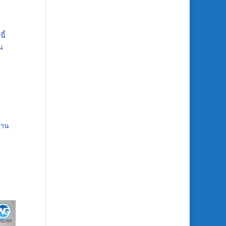
ี้
น
้าน