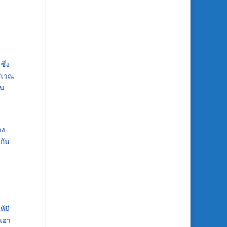
ึ่ง
ริเวณ
ิน
าง
วกัน
้มี
ำเอา