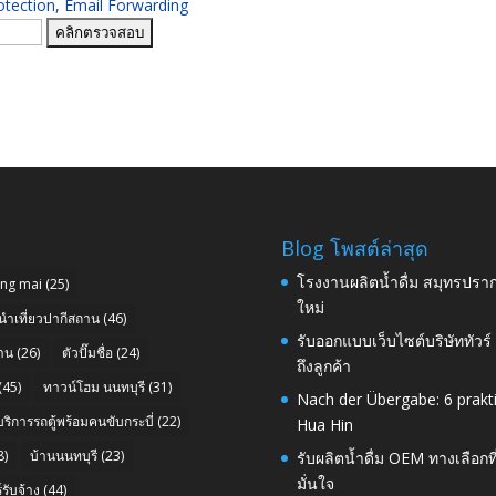
ection, Email Forwarding
Blog โพสต์ล่าสุด
โรงงานผลิตน้ำดื่ม สมุทรปราก
ang mai
(25)
ใหม่
นำเที่ยวปากีสถาน
(46)
รับออกแบบเว็บไซต์บริษัททัวร
าน
(26)
ตัวปั๊มชื่อ
(24)
ถึงลูกค้า
(45)
ทาวน์โฮม นนทบุรี
(31)
Nach der Übergabe: 6 prakt
บริการรถตู้พร้อมคนขับกระบี่
(22)
Hua Hin
8)
บ้านนนทบุรี
(23)
รับผลิตน้ำดื่ม OEM ทางเลือกท
มั่นใจ
รับจ้าง
(44)