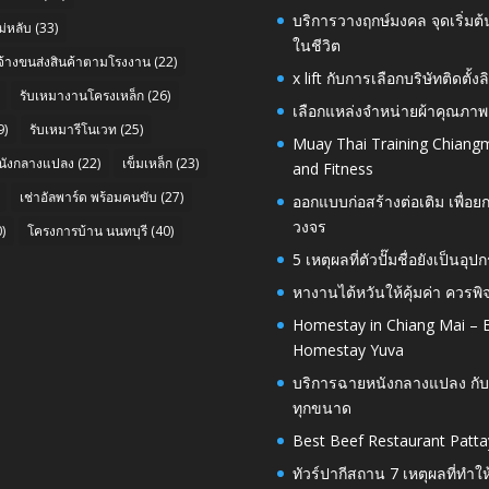
บริการวางฤกษ์มงคล จุดเริ่มต
่หลับ
(33)
ในชีวิต
บจ้างขนส่งสินค้าตามโรงงาน
(22)
x lift กับการเลือกบริษัทติดต
รับเหมางานโครงเหล็ก
(26)
เลือกแหล่งจำหน่ายผ้าคุณภาพ
9)
รับเหมารีโนเวท
(25)
Muay Thai Training Chiangm
นังกลางแปลง
(22)
เข็มเหล็ก
(23)
and Fitness
เช่าอัลพาร์ด พร้อมคนขับ
(27)
ออกแบบก่อสร้างต่อเติม เพื่
วงจร
)
โครงการบ้าน นนทบุรี
(40)
5 เหตุผลที่ตัวปั๊มชื่อยังเป็
หางานไต้หวันให้คุ้มค่า ควรพ
Homestay in Chiang Mai – E
Homestay Yuva
บริการฉายหนังกลางแปลง กับ
ทุกขนาด
Best Beef Restaurant Patta
ทัวร์ปากีสถาน 7 เหตุผลที่ทำใ