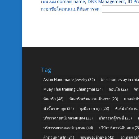
เมนเนม domain name, DNS Management, ID Prot
กรอกชื่อโดเมนเนมที่ต้องการจด:
Tag
Asian Handmade Jewelry
(32)
best homestay in chi
Muay Thai training Chiangmai
(24)
คอนโด
(22)
จัด
ซิเดกร้า
(48)
ซิเดกร้าเพิ่มความเป็นชาย
(23)
ตกแต่งบ้
ตัวปั๊มราคาถูก
(24)
ถุงมือราคาถูก
(23)
ทัวร์ปากีสถาน
บริการฉายหนังกลางแปลง
(23)
บริการรถตู้กระบี่
(23)
บริการรถเทรลเลอร์กรุงเทพ
(44)
บริษัทบริหารนิติบุคคล
(2
ผ้าต่วนพาหุรัด
(31)
รถขนของย้ายหอ
(42)
รถเทรลเลอร์