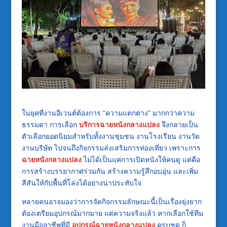
ในยุคที่งานอีเวนต์ต้องการ “ความแตกต่าง” มากกว่าความ
ธรรมดา การเลือก
บริการฉายหนังกลางแปลง
จึงกลายเป็น
ตัวเลือกยอดนิยมสำหรับทั้งงานชุมชน งานโรงเรียน งานวัด
งานบริษัท ไปจนถึงกิจกรรมส่งเสริมการท่องเที่ยว เพราะการ
ฉายหนังกลางแปลง
ไม่ได้เป็นแค่การเปิดหนังให้คนดู แต่คือ
การสร้างบรรยากาศร่วมกัน สร้างความรู้สึกอบอุ่น และเพิ่ม
สีสันให้กับพื้นที่โล่งได้อย่างน่าประทับใจ
หลายคนอาจมองว่าการจัดกิจกรรมลักษณะนี้เป็นเรื่องยุ่งยาก
ต้องเตรียมอุปกรณ์มากมาย แต่ความจริงแล้ว หากเลือกใช้ทีม
งานมืออาชีพที่มี
อุปกรณ์ฉายหนังกลางแปลง
ครบชุด ก็