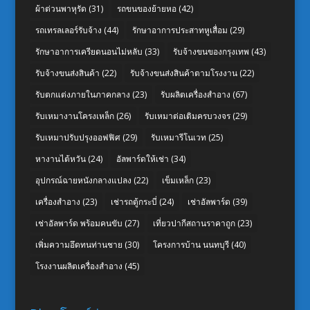
ผ้าต่วนพาหุรัด
(31)
รถขนของย้ายหอ
(42)
รถเทรลเลอร์รับจ้าง
(44)
รักษาอาการประสาทหูเสื่อม
(29)
รักษาอาการเครียดนอนไม่หลับ
(33)
รับจ้างขนของกรุงเทพ
(43)
รับจ้างขนส่งสินค้า
(22)
รับจ้างขนส่งสินค้าตามโรงงาน
(22)
รับตกแต่งภายในภาคกลาง
(23)
รับผลิตเครื่องสำอาง
(67)
รับเหมางานโครงเหล็ก
(26)
รับเหมาต่อเติมครบวงจร
(29)
รับเหมาปรับปรุงออฟฟิศ
(29)
รับเหมารีโนเวท
(25)
หางานไต้หวัน
(24)
อัลพาร์ดให้เช่า
(34)
อุปกรณ์ฉายหนังกลางแปลง
(22)
เข็มเหล็ก
(23)
เครื่องสำอาง
(23)
เช่ารถตู้กระบี่
(24)
เช่าอัลพาร์ด
(39)
เช่าอัลพาร์ด พร้อมคนขับ
(27)
เที่ยวปากีสถานราคาถูก
(23)
เพิ่มความอึดทนท่านชาย
(30)
โครงการบ้าน นนทบุรี
(40)
โรงงานผลิตเครื่องสำอาง
(45)