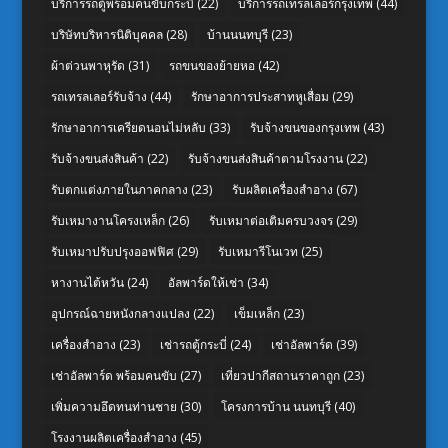
บริการรถตู้พร้อมคนขับกระบี่
(22)
บริการรถเทรลเลอร์กรุงเทพ
(44)
บริษัทบริหารนิติบุคคล
(28)
บ้านนนทบุรี
(23)
ผ้าต่วนพาหุรัด
(31)
รถขนของย้ายหอ
(42)
รถเทรลเลอร์รับจ้าง
(44)
รักษาอาการประสาทหูเสื่อม
(29)
รักษาอาการเครียดนอนไม่หลับ
(33)
รับจ้างขนของกรุงเทพ
(43)
รับจ้างขนส่งสินค้า
(22)
รับจ้างขนส่งสินค้าตามโรงงาน
(22)
รับตกแต่งภายในภาคกลาง
(23)
รับผลิตเครื่องสำอาง
(67)
รับเหมางานโครงเหล็ก
(26)
รับเหมาต่อเติมครบวงจร
(29)
รับเหมาปรับปรุงออฟฟิศ
(29)
รับเหมารีโนเวท
(25)
หางานไต้หวัน
(24)
อัลพาร์ดให้เช่า
(34)
อุปกรณ์ฉายหนังกลางแปลง
(22)
เข็มเหล็ก
(23)
เครื่องสำอาง
(23)
เช่ารถตู้กระบี่
(24)
เช่าอัลพาร์ด
(39)
เช่าอัลพาร์ด พร้อมคนขับ
(27)
เที่ยวปากีสถานราคาถูก
(23)
เพิ่มความอึดทนท่านชาย
(30)
โครงการบ้าน นนทบุรี
(40)
โรงงานผลิตเครื่องสำอาง
(45)