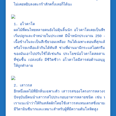
1. อโวคาโด

ผลไม้ที่คนไทยหลายคนยังไม่คุ้นลิ้นนัก อโวคาโดเคยเป็นพืชเมื
เริ่มปลูกและจำหน่ายในประเทศ มีน้ำหนักประมาณ 250 – 400 กรั
เนื้อข้างในจะเป็นสีเขียวอมเหลือง กินได้เฉพาะตอนที่สุกแล้วเท่านั
หรือโรยเกลือแล้วกินได้ทันที ช่วงที่ผ่านมามีกระแสไอศกรีมอโว
ของมันเอาไปปรับใช้ได้เช่นกัน ประโยชน์อโวคาโดสดสามารถใช้
ที่ชุ่มชื้น เปล่งปลั่ง มีชีวิตชีวา อโวคาโดมีสารต่อต้านอนุมูลอิส
2. เสาวรส

อีกหนึ่งผลไม้ที่มีกลิ่นเฉพาะตัว เสาวรสของโครงการหลวงจะมีรสห
ปัจจุบันมีคนนำเสาวรสไปประกอบอาหารหลายชนิด เช่น ทำสมูธตี้ ไ
เราแนะนำว่าให้กินสลัดผักโดยใช้เสาวรสแทนเดรสซิ่งมายองเนส ไม
มีวิตามินซีมากและเหมาะสำหรับผู้ที่มีความดันโลหิตสูง