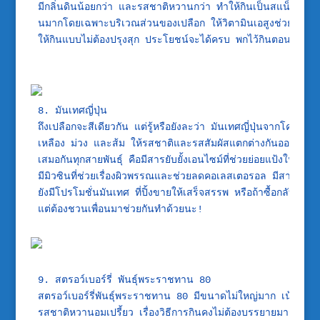
มีกลิ่นดินน้อยกว่า และรสชาติหวานกว่า ทำให้กินเป็นสแน็คแทนขนมขบ
นมากโดยเฉพาะบริเวณส่วนของเปลือก ให้วิตามินเอสูงช่วยป้องก
ให้กินแบบไม่ต้องปรุงสุก ประโยชน์จะได้ครบ พกไว้กินตอนขับรถ ด
8. มันเทศญี่ปุ่น

ถึงเปลือกจะสีเดียวกัน แต่รู้หรือยังละว่า มันเทศญี่ปุ่นจากโครงการ
เหลือง ม่วง และส้ม ให้รสชาติและรสสัมผัสแตกต่างกันออกไปนิด
เสมอกันทุกสายพันธุ์ คือมีสารยับยั้งเอนไซม์ที่ช่วยย่อยแป้งให้เป็
มีมิวซินที่ช่วยเรื่องผิวพรรณและช่วยลดคอเลสเตอรอล มีสารเบต้
ยังมีโปรโมชั่นมันเทศ ที่ปิ้งขายให้เสร็จสรรพ หรือถ้าซื้อกลับมาทำที
9. สตรอว์เบอร์รี่ พันธุ์พระราชทาน 80

สตรอว์เบอร์รี่พันธุ์พระราชทาน 80 มีขนาดไม่ใหญ่มาก เน้นปลูกง่
รสชาติหวานอมเปรี้ยว เรื่องวิธีการกินคงไม่ต้องบรรยายมาก เพรา