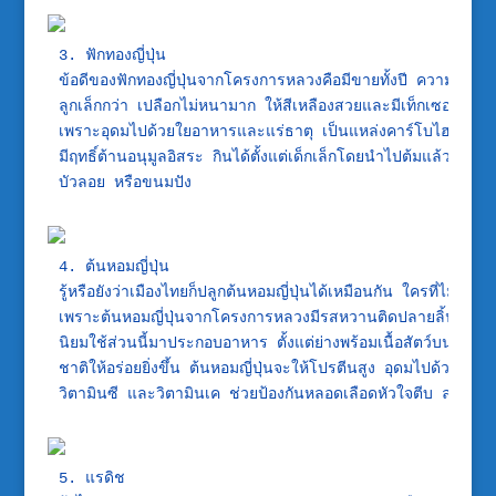
3. ฟักทองญี่ปุ่น

ข้อดีของฟักทองญี่ปุ่นจากโครงการหลวงคือมีขายทั้งปี ความแตกต่า
ลูกเล็กกว่า เปลือกไม่หนามาก ให้สีเหลืองสวยและมีเท็กเซอร์ที่เน
เพราะอุดมไปด้วยใยอาหารและแร่ธาตุ เป็นแหล่งคาร์โบไฮเดรตชั้น
มีฤทธิ์ต้านอนุมูลอิสระ กินได้ตั้งแต่เด็กเล็กโดยนำไปต้มแล้วบด
บัวลอย หรือขนมปัง
4. ต้นหอมญี่ปุ่น

รู้หรือยังว่าเมืองไทยก็ปลูกต้นหอมญี่ปุ่นได้เหมือนกัน ใครที่ไม่ชอบ
เพราะต้นหอมญี่ปุ่นจากโครงการหลวงมีรสหวานติดปลายลิ้น โดยเฉ
นิยมใช้ส่วนนี้มาประกอบอาหาร ตั้งแต่ย่างพร้อมเนื้อสัตว์บนกระ
ชาติให้อร่อยยิ่งขึ้น ต้นหอมญี่ปุ่นจะให้โปรตีนสูง อุดมไปด้วยแ
5. แรดิช
