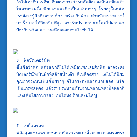
ถ้าไม่เคยกินแรดิช จินตนาการว่ารสสัมผัสของมันเหมือนหัวไชเท้า
ในอาหารฝรั่ง นิยมฝานแรดิชเป็นแผ่นบางๆ โรยอยู่ในสลัดหลายจ
เรายังจะรู้สึกถึงความฉ่ำๆ พร้อมกันด้วย สำหรับสรรพประโยชน์ แ
มะเร็งและให้วิตามินซีสูง ควรรับประทานสดโดยไม่ผ่านความร้อน
ป้องกันหวัดและโรคเลือดออกตามไรฟันได้

6. ฟักบัตเตอร์นัท

ขึ้นชื่อว่าฟัก แต่รสชาติไม่ได้เหมือนฟักเลยสักนิด อาจจะคล้ายฟ
บัตเตอร์นัทเป็นผักที่คล้ายน้ำเต้า สีเหลืองสวย แต่ไม่ได้นิยมนำไป
คุณอาจจะหั่นเป็นชิ้นยาวๆ จี่ในกระทะแล้วกินกับสลัด หรือโรย
เป็นเกรซสีทอง แล้วรับประทานเป็นจานหลานหลังมื้อหลักก็ได้ บัต
7. เบบี้แครอท

ชูมือสุดแขนเพราะชอบเบบี้แครอทแท่งจิ๋วมากกว่าแครอทธรรมดาซะอี