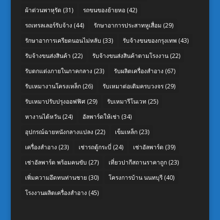
ผ้าต่วนพาหุรัด
(31)
รถขนของย้ายหอ
(42)
รถเทรลเลอร์รับจ้าง
(44)
รักษาอาการประสาทหูเสื่อม
(29)
รักษาอาการเครียดนอนไม่หลับ
(33)
รับจ้างขนของกรุงเทพ
(43)
รับจ้างขนส่งสินค้า
(22)
รับจ้างขนส่งสินค้าตามโรงงาน
(22)
รับตกแต่งภายในภาคกลาง
(23)
รับผลิตเครื่องสำอาง
(67)
รับเหมางานโครงเหล็ก
(26)
รับเหมาต่อเติมครบวงจร
(29)
รับเหมาปรับปรุงออฟฟิศ
(29)
รับเหมารีโนเวท
(25)
หางานไต้หวัน
(24)
อัลพาร์ดให้เช่า
(34)
อุปกรณ์ฉายหนังกลางแปลง
(22)
เข็มเหล็ก
(23)
เครื่องสำอาง
(23)
เช่ารถตู้กระบี่
(24)
เช่าอัลพาร์ด
(39)
เช่าอัลพาร์ด พร้อมคนขับ
(27)
เที่ยวปากีสถานราคาถูก
(23)
เพิ่มความอึดทนท่านชาย
(30)
โครงการบ้าน นนทบุรี
(40)
โรงงานผลิตเครื่องสำอาง
(45)