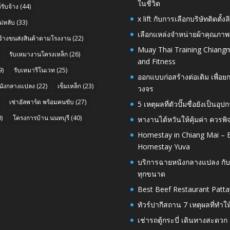
ในชีวิต
รับจ้าง
(44)
x lift กับการเลือกบริษัทติดต
่หลับ
(33)
เลือกแหล่งจำหน่ายผ้าคุณภาพ
บจ้างขนส่งสินค้าตามโรงงาน
(22)
Muay Thai Training Chiangm
รับเหมางานโครงเหล็ก
(26)
and Fitness
9)
รับเหมารีโนเวท
(25)
ออกแบบก่อสร้างต่อเติม เพื่
นังกลางแปลง
(22)
เข็มเหล็ก
(23)
วงจร
เช่าอัลพาร์ด พร้อมคนขับ
(27)
5 เหตุผลที่ตัวปั๊มชื่อยังเป็
)
โครงการบ้าน นนทบุรี
(40)
หางานไต้หวันให้คุ้มค่า ควรพ
Homestay in Chiang Mai – E
Homestay Yuva
บริการฉายหนังกลางแปลง กับ
ทุกขนาด
Best Beef Restaurant Patta
ทัวร์ปากีสถาน 7 เหตุผลที่ทำใ
เช่ารถตู้กระบี่ เดินทางสะดว