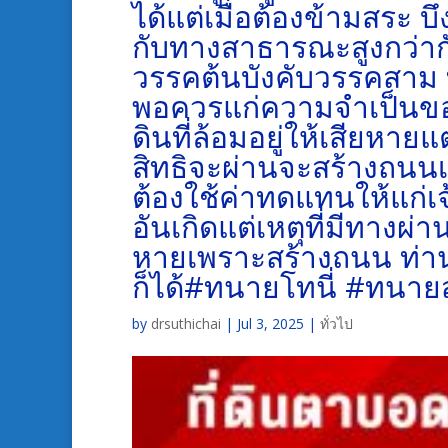
ได้แต่เมื่อต้องข้ามสระ บึ
กับทางสาธารณะสูงกว่าก
วรรคต้นบังคับวรรคสาม ที
พอควรแก่ความจำเป็นของผู้
ดินที่ล้อมอยู่ให้เสียหายแต่
สิทธิจะผ่านจะสร้างถนนเป็
ต้องใช้ค่าทดแทนให้แก่เจ้
อันเกิดแต่เหตุที่มีทางผ
หายเพราะสร้างถนน ท่าน
ก็ได้#ทนายโทนี่ #ทนายส
by
drsuthichai
|
Jul 3, 2025
|
ทั่วไป