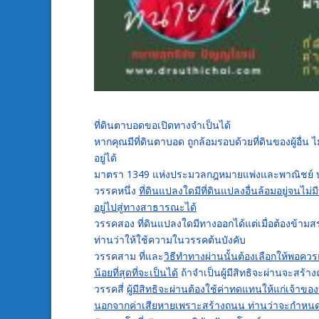
ที่ดินตาบอดขอเปิดทางจำเป็นได้
หากคุณมีที่ดินตาบอด ถูกล้อมรอบด้วยที่ดินของผู้อื่น 
อยู่ได้
มาตรา 1349 แห่งประมวลกฎหมายแพ่งและพาณิชย์ บัญ
วรรคหนึ่ง
ที่ดินแปลงใดมีที่ดินแปลงอื่นล้อมอยู่จนไ
อยู่ไปสู่ทางสาธารณะได้
วรรคสอง ที่ดินแปลงใดมีทางออกได้แต่เมื่อต้องข้ามสร
ท่านว่าให้ใช้ความในวรรคต้นบังคับ
วรรคสาม ที่และ
วิธีทำทางผ่านนั้นต้องเลือกให้พอควรแก
น้อยที่สุดที่จะเป็นได้
ถ้าจำเป็นผู้มีสิทธิจะผ่านจะสร้า
วรรคสี่
ผู้มีสิทธิจะผ่านต้องใช้ค่าทดแทนให้แก่เจ้าของท
นอกจากค่าเสียหายเพราะสร้างถนน ท่านว่าจะกำหนดเป