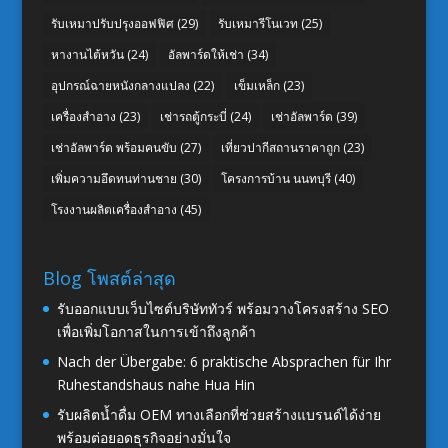
รับเหมาปรับปรุงออฟฟิศ
(29)
รับเหมารีโนเวท
(25)
หางานไต้หวัน
(24)
อัลพาร์ดให้เช่า
(34)
อุปกรณ์ฉายหนังกลางแปลง
(22)
เข็มเหล็ก
(23)
เครื่องสำอาง
(23)
เช่ารถตู้กระบี่
(24)
เช่าอัลพาร์ด
(39)
เช่าอัลพาร์ด พร้อมคนขับ
(27)
เที่ยวปากีสถานราคาถูก
(23)
เพิ่มความอึดทนท่านชาย
(30)
โครงการบ้าน นนทบุรี
(40)
โรงงานผลิตเครื่องสำอาง
(45)
Blog โพสต์ล่าสุด
รับออกแบบเว็บไซต์บริษัททัวร์ พร้อมวางโครงสร้าง SEO
เพื่อเพิ่มโอกาสในการเข้าถึงลูกค้า
Nach der Übergabe: 6 praktische Absprachen für Ihr
Ruhestandshaus nahe Hua Hin
รับผลิตน้ำดื่ม OEM ทางเลือกที่ช่วยสร้างแบรนด์ได้ง่าย
พร้อมต่อยอดธุรกิจอย่างมั่นใจ