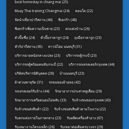
best homestay in chiang mai
(25)
Muay Thai training Chiangmai
(24)
คอนโด
(22)
จัดนำเที่ยวปากีสถาน
(46)
ซิเดกร้า
(48)
ซิเดกร้าเพิ่มความเป็นชาย
(23)
ตกแต่งบ้าน
(26)
ตัวปั๊มชื่อ
(24)
ตัวปั๊มราคาถูก
(24)
ถุงมือราคาถูก
(23)
ทัวร์ปากีสถาน
(45)
ทาวน์โฮม นนทบุรี
(31)
บริการฉายหนังกลางแปลง
(23)
บริการรถตู้กระบี่
(23)
บริการรถตู้พร้อมคนขับกระบี่
(22)
บริการรถเทรลเลอร์กรุงเทพ
(44)
บริษัทบริหารนิติบุคคล
(28)
บ้านนนทบุรี
(23)
ผ้าต่วนพาหุรัด
(31)
รถขนของย้ายหอ
(42)
รถเทรลเลอร์รับจ้าง
(44)
รักษาอาการประสาทหูเสื่อม
(29)
รักษาอาการเครียดนอนไม่หลับ
(33)
รับจ้างขนของกรุงเทพ
(43)
รับจ้างขนส่งสินค้า
(22)
รับจ้างขนส่งสินค้าตามโรงงาน
(22)
รับตกแต่งภายในภาคกลาง
(23)
รับผลิตเครื่องสำอาง
(67)
รับเหมางานโครงเหล็ก
(26)
รับเหมาต่อเติมครบวงจร
(29)