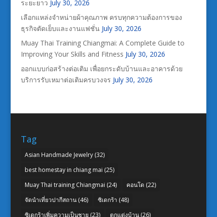
ระยะยาว
July 30, 2026
เลือกแหล่งจำหน่ายผ้าคุณภาพ ครบทุกความต้องการของ
ธุรกิจตัดเย็บและงานแฟชั่น
July 30, 2026
Muay Thai Training Chiangmai: A Complete Guide to
Improving Your Skills and Fitness
July 30, 2026
ออกแบบก่อสร้างต่อเติม เพื่อยกระดับบ้านและอาคารด้วย
บริการรับเหมาต่อเติมครบวงจร
July 30, 2026
Tag
Asian Handmade Jewelry
(32)
best homestay in chiang mai
(25)
Muay Thai training Chiangmai
(24)
คอนโด
(22)
จัดนำเที่ยวปากีสถาน
(46)
ซิเดกร้า
(48)
ซิเดกร้าเพิ่มความเป็นชาย
(23)
ตกแต่งบ้าน
(26)