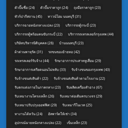
ตัวปั๊มชื่อ
(24)
ตัวปั๊มราคาถูก
(24)
ถุงมือราคาถูก
(23)
ทัวร์ปากีสถาน
(45)
ทาวน์โฮม นนทบุรี
(31)
บริการฉายหนังกลางแปลง
(23)
บริการรถตู้กระบี่
(23)
บริการรถตู้พร้อมคนขับกระบี่
(22)
บริการรถเทรลเลอร์กรุงเทพ
(44)
บริษัทบริหารนิติบุคคล
(28)
บ้านนนทบุรี
(23)
ผ้าต่วนพาหุรัด
(31)
รถขนของย้ายหอ
(42)
รถเทรลเลอร์รับจ้าง
(44)
รักษาอาการประสาทหูเสื่อม
(29)
รักษาอาการเครียดนอนไม่หลับ
(33)
รับจ้างขนของกรุงเทพ
(43)
รับจ้างขนส่งสินค้า
(22)
รับจ้างขนส่งสินค้าตามโรงงาน
(22)
รับตกแต่งภายในภาคกลาง
(23)
รับผลิตเครื่องสำอาง
(67)
รับเหมางานโครงเหล็ก
(26)
รับเหมาต่อเติมครบวงจร
(29)
รับเหมาปรับปรุงออฟฟิศ
(29)
รับเหมารีโนเวท
(25)
หางานไต้หวัน
(24)
อัลพาร์ดให้เช่า
(34)
อุปกรณ์ฉายหนังกลางแปลง
(22)
เข็มเหล็ก
(23)