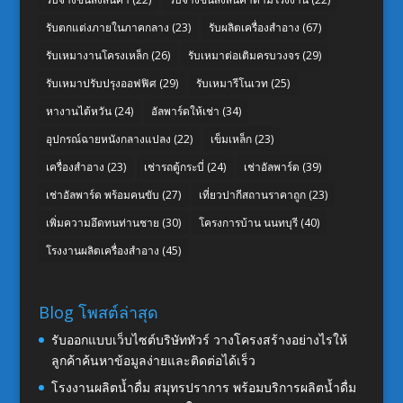
รับตกแต่งภายในภาคกลาง
(23)
รับผลิตเครื่องสำอาง
(67)
รับเหมางานโครงเหล็ก
(26)
รับเหมาต่อเติมครบวงจร
(29)
รับเหมาปรับปรุงออฟฟิศ
(29)
รับเหมารีโนเวท
(25)
หางานไต้หวัน
(24)
อัลพาร์ดให้เช่า
(34)
อุปกรณ์ฉายหนังกลางแปลง
(22)
เข็มเหล็ก
(23)
เครื่องสำอาง
(23)
เช่ารถตู้กระบี่
(24)
เช่าอัลพาร์ด
(39)
เช่าอัลพาร์ด พร้อมคนขับ
(27)
เที่ยวปากีสถานราคาถูก
(23)
เพิ่มความอึดทนท่านชาย
(30)
โครงการบ้าน นนทบุรี
(40)
โรงงานผลิตเครื่องสำอาง
(45)
Blog โพสต์ล่าสุด
รับออกแบบเว็บไซต์บริษัททัวร์ วางโครงสร้างอย่างไรให้
ลูกค้าค้นหาข้อมูลง่ายและติดต่อได้เร็ว
โรงงานผลิตน้ำดื่ม สมุทรปราการ พร้อมบริการผลิตน้ำดื่ม