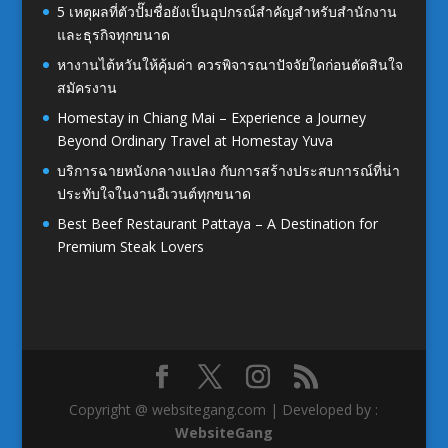
5 เหตุผลที่ตัวปั๊มชื่อยังเป็นอุปกรณ์สำคัญสำหรับสำนักงาน
และธุรกิจทุกขนาด
หางานไต้หวันให้คุ้มค่า ควรพิจารณาปัจจัยใดก่อนตัดสินใจ
สมัครงาน
Homestay in Chiang Mai – Experience a Journey
Beyond Ordinary Travel at Homestay Yuva
บริการฉายหนังกลางแปลง กับการสร้างประสบการณ์ที่น่า
ประทับใจในงานอีเวนต์ทุกขนาด
Best Beef Restaurant Pattaya – A Destination for
Premium Steak Lovers
Copyright @ websitegang.com | Developed by :
WebsiteGang