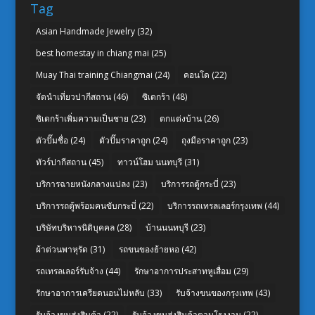
Tag
Asian Handmade Jewelry
(32)
best homestay in chiang mai
(25)
Muay Thai training Chiangmai
(24)
คอนโด
(22)
จัดนำเที่ยวปากีสถาน
(46)
ซิเดกร้า
(48)
ซิเดกร้าเพิ่มความเป็นชาย
(23)
ตกแต่งบ้าน
(26)
ตัวปั๊มชื่อ
(24)
ตัวปั๊มราคาถูก
(24)
ถุงมือราคาถูก
(23)
ทัวร์ปากีสถาน
(45)
ทาวน์โฮม นนทบุรี
(31)
บริการฉายหนังกลางแปลง
(23)
บริการรถตู้กระบี่
(23)
บริการรถตู้พร้อมคนขับกระบี่
(22)
บริการรถเทรลเลอร์กรุงเทพ
(44)
บริษัทบริหารนิติบุคคล
(28)
บ้านนนทบุรี
(23)
ผ้าต่วนพาหุรัด
(31)
รถขนของย้ายหอ
(42)
รถเทรลเลอร์รับจ้าง
(44)
รักษาอาการประสาทหูเสื่อม
(29)
รักษาอาการเครียดนอนไม่หลับ
(33)
รับจ้างขนของกรุงเทพ
(43)
รับจ้างขนส่งสินค้า
(22)
รับจ้างขนส่งสินค้าตามโรงงาน
(22)