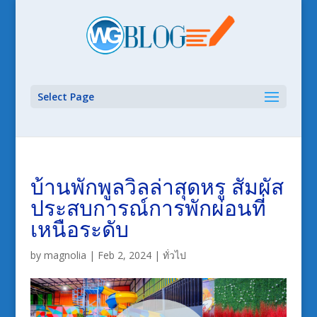
Select Page
บ้านพักพูลวิลล่าสุดหรู สัมผัส
ประสบการณ์การพักผ่อนที่
เหนือระดับ
by
magnolia
|
Feb 2, 2024
|
ทั่วไป