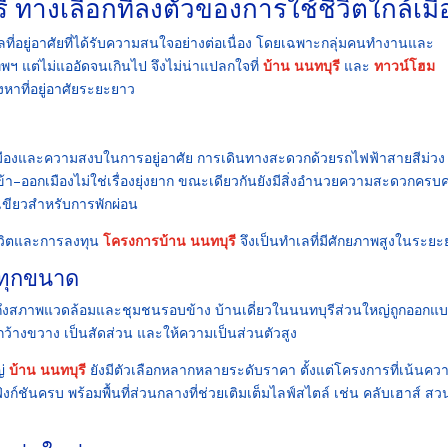
ทางเลือกที่ลงตัวของการใช้ชีวิตใกล้เมื
ำเลที่อยู่อาศัยที่ได้รับความสนใจอย่างต่อเนื่อง โดยเฉพาะกลุ่มคนทำงานและ
เทพฯ แต่ไม่แออัดจนเกินไป จึงไม่น่าแปลกใจที่
บ้าน นนทบุรี
และ
ทาวน์โฮม
หาที่อยู่อาศัยระยะยาว
มืองและความสงบในการอยู่อาศัย การเดินทางสะดวกด้วยรถไฟฟ้าสายสีม่ว
้า–ออกเมืองไม่ใช่เรื่องยุ่งยาก ขณะเดียวกันยังมีสิ่งอำนวยความสะดวกครบ
ีเขียวสำหรับการพักผ่อน
ชีวิตและการลงทุน
โครงการบ้าน นนทบุรี
จึงเป็นทำเลที่มีศักยภาพสูงในระย
วทุกขนาด
รวมถึงสภาพแวดล้อมและชุมชนรอบข้าง บ้านเดี่ยวในนนทบุรีส่วนใหญ่ถูกออกแ
ยกว้างขวาง เป็นสัดส่วน และให้ความเป็นส่วนตัวสูง
ญ่
บ้าน นนทบุรี
ยังมีตัวเลือกหลากหลายระดับราคา ตั้งแต่โครงการที่เน้นคว
ก์ชันครบ พร้อมพื้นที่ส่วนกลางที่ช่วยเติมเต็มไลฟ์สไตล์ เช่น คลับเฮาส์ สว