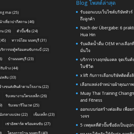
Blog โพสต์ล่าสุด
รับออกแบบเว็บไซต์บริษัททัวร
ang mai
(25)
ถึงลูกค้า
นำเที่ยวปากีสถาน
(46)
Nach der Übergabe: 6 prakt
าน
(26)
ตัวปั๊มชื่อ
(24)
Hua Hin
(45)
ทาวน์โฮม นนทบุรี
(31)
รับผลิตน้ำดื่ม OEM ทางเลือกท
บริการรถตู้พร้อมคนขับกระบี่
(22)
มั่นใจ
8)
บ้านนนทบุรี
(23)
บริการวางฤกษ์มงคล จุดเริ่มต
ในชีวิต
รับจ้าง
(44)
x lift กับการเลือกบริษัทติดต
่หลับ
(33)
เลือกแหล่งจำหน่ายผ้าคุณภาพ
บจ้างขนส่งสินค้าตามโรงงาน
(22)
Muay Thai Training Chiangm
รับเหมางานโครงเหล็ก
(26)
and Fitness
9)
รับเหมารีโนเวท
(25)
ออกแบบก่อสร้างต่อเติม เพื่
นังกลางแปลง
(22)
เข็มเหล็ก
(23)
วงจร
เช่าอัลพาร์ด พร้อมคนขับ
(27)
5 เหตุผลที่ตัวปั๊มชื่อยังเป็
)
โครงการบ้าน นนทบุรี
(40)
หางานไต้หวันให้คุ้มค่า ควรพ