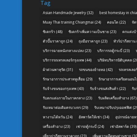
Tag
Asian Handmade Jewelry
(32)
best homestay in chi
Muay Thai training Chiangmai
(24)
คอนโด
(22)
จัด
ซิเดกร้า
(48)
ซิเดกร้าเพิ่มความเป็นชาย
(23)
ตกแต่งบ้
ตัวปั๊มราคาถูก
(24)
ถุงมือราคาถูก
(23)
ทัวร์ปากีสถาน
บริการฉายหนังกลางแปลง
(23)
บริการรถตู้กระบี่
(23)
บริการรถเทรลเลอร์กรุงเทพ
(44)
บริษัทบริหารนิติบุคคล
(2
ผ้าต่วนพาหุรัด
(31)
รถขนของย้ายหอ
(42)
รถเทรลเลอร์
รักษาอาการประสาทหูเสื่อม
(29)
รักษาอาการเครียดนอนไม
รับจ้างขนของกรุงเทพ
(43)
รับจ้างขนส่งสินค้า
(22)
รั
รับตกแต่งภายในภาคกลาง
(23)
รับผลิตเครื่องสำอาง
(67)
รับเหมาต่อเติมครบวงจร
(29)
รับเหมาปรับปรุงออฟฟิศ
(2
หางานไต้หวัน
(24)
อัลพาร์ดให้เช่า
(34)
อุปกรณ์ฉายห
เครื่องสำอาง
(23)
เช่ารถตู้กระบี่
(24)
เช่าอัลพาร์ด
(39)
เที่ยวปากีสถานราคาถูก
(23)
เพิ่มความอึดทนท่านชาย
(30