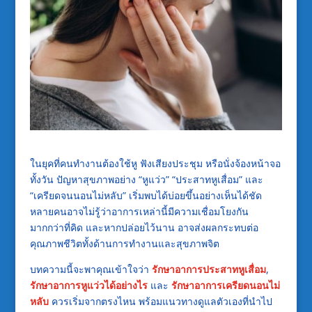
ในยุคที่คนทำงานต้องใช้หู ฟังเสียงประชุม หรือนั่งจ้องหน้าจอ
ทั้งวัน ปัญหาสุขภาพอย่าง “หูแว่ว” “ประสาทหูเสื่อม” และ
“เครียดจนนอนไม่หลับ” เริ่มพบได้บ่อยขึ้นอย่างเห็นได้ชัด
หลายคนอาจไม่รู้ว่าอาการเหล่านี้มีความเชื่อมโยงกัน
มากกว่าที่คิด และหากปล่อยไว้นาน อาจส่งผลกระทบต่อ
คุณภาพชีวิตทั้งด้านการทำงานและสุขภาพจิต
บทความนี้จะพาคุณเข้าใจว่า
รักษาอาการประสาทหูเสื่อม
,
รักษาอาการหูแว่วได้อย่างไร
และ
รักษาอาการเครียดนอนไม่
หลับ
ควรเริ่มจากตรงไหน พร้อมแนวทางดูแลตัวเองที่นำไป