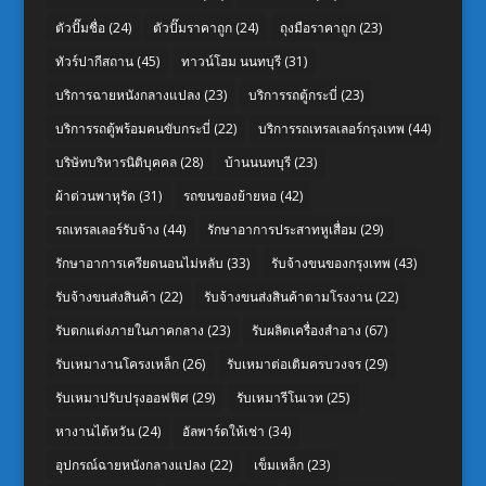
ตัวปั๊มชื่อ
(24)
ตัวปั๊มราคาถูก
(24)
ถุงมือราคาถูก
(23)
ทัวร์ปากีสถาน
(45)
ทาวน์โฮม นนทบุรี
(31)
บริการฉายหนังกลางแปลง
(23)
บริการรถตู้กระบี่
(23)
บริการรถตู้พร้อมคนขับกระบี่
(22)
บริการรถเทรลเลอร์กรุงเทพ
(44)
บริษัทบริหารนิติบุคคล
(28)
บ้านนนทบุรี
(23)
ผ้าต่วนพาหุรัด
(31)
รถขนของย้ายหอ
(42)
รถเทรลเลอร์รับจ้าง
(44)
รักษาอาการประสาทหูเสื่อม
(29)
รักษาอาการเครียดนอนไม่หลับ
(33)
รับจ้างขนของกรุงเทพ
(43)
รับจ้างขนส่งสินค้า
(22)
รับจ้างขนส่งสินค้าตามโรงงาน
(22)
รับตกแต่งภายในภาคกลาง
(23)
รับผลิตเครื่องสำอาง
(67)
รับเหมางานโครงเหล็ก
(26)
รับเหมาต่อเติมครบวงจร
(29)
รับเหมาปรับปรุงออฟฟิศ
(29)
รับเหมารีโนเวท
(25)
หางานไต้หวัน
(24)
อัลพาร์ดให้เช่า
(34)
อุปกรณ์ฉายหนังกลางแปลง
(22)
เข็มเหล็ก
(23)