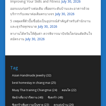
Improving Your Skills and Fitness
July 30, 2026
ออกแบบก่อสร้างต่อเติม เพื่อยกระดับบ้านและอาคารด้วย
บริการรับเหมาต่อเติมครบวงจร
July 30, 2026
5 เหตุผลที่ตัวปั๊มชื่อยังเป็นอุปกรณ์สำคัญสำหรับสำนักงาน
และธุรกิจทุกขนาด
July 30, 2026
หางานไต้หวันให้คุ้มค่า ควรพิจารณาปัจจัยใดก่อนตัดสินใจ
สมัครงาน
July 30, 2026
Tag
Asian Handmade Jewelry
(32)
best homestay in chiang mai
(25)
Muay Thai training Chiangmai
(24)
คอนโด
(22)
จัดนำเที่ยวปากีสถาน
(46)
ซิเดกร้า
(48)
ซิเดกร้าเพิ่มความเป็นชาย
(23)
ตกแต่งบ้าน
(26)