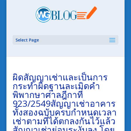
Select Page
ผิดสัญญาเช่าและเป็นการ
กระทำผิดฐานละเมิดคำ
พิพากษาศาลฎีกาที่
923/2549สัญญาเช่าอาคาร
ทั้งสองฉบับครบกำหนดเวลา
เช่าตามที่ได้ตกลงกันไว้แล้ว
สัญญาเช่าย่อมระงับลง โดย