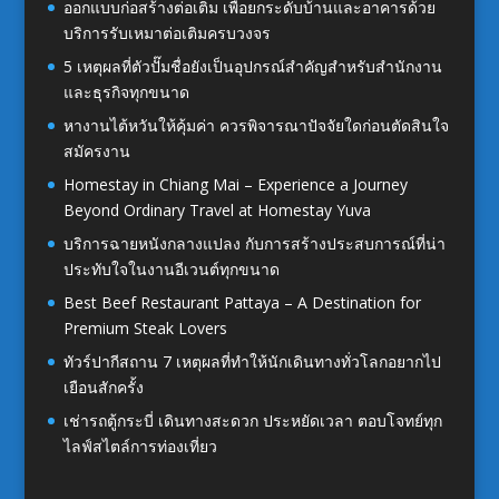
ออกแบบก่อสร้างต่อเติม เพื่อยกระดับบ้านและอาคารด้วย
บริการรับเหมาต่อเติมครบวงจร
5 เหตุผลที่ตัวปั๊มชื่อยังเป็นอุปกรณ์สำคัญสำหรับสำนักงาน
และธุรกิจทุกขนาด
หางานไต้หวันให้คุ้มค่า ควรพิจารณาปัจจัยใดก่อนตัดสินใจ
สมัครงาน
Homestay in Chiang Mai – Experience a Journey
Beyond Ordinary Travel at Homestay Yuva
บริการฉายหนังกลางแปลง กับการสร้างประสบการณ์ที่น่า
ประทับใจในงานอีเวนต์ทุกขนาด
Best Beef Restaurant Pattaya – A Destination for
Premium Steak Lovers
ทัวร์ปากีสถาน 7 เหตุผลที่ทำให้นักเดินทางทั่วโลกอยากไป
เยือนสักครั้ง
เช่ารถตู้กระบี่ เดินทางสะดวก ประหยัดเวลา ตอบโจทย์ทุก
ไลฟ์สไตล์การท่องเที่ยว