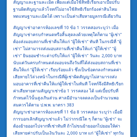
สัญญาและฐานละเมิด เพียงแต่เมื่อใช้สิทธิเรียกเอาเบี้ยปรับ
ฐานผิดสัญญาแล้วโจทก์ไม่อาจใช้สิทธิเรียกร้องค่าสินไหม
ทดแทนฐานละเมิดได้ เพราะเป็นค่าเสียหายมูลกรณีเดียวกัน
สัญญาเช่าอาคารห้องเลขที่ 10 ข้อ 1 วรรคสองระบุว่า เมื่อ
สัญญาเช่าครบกำหนดหรือสิ้นสุดลงด้วยเหตุใดก็ตาม “ผู้เช่า”
ต้องส่งมอบสถานที่เช่าคืนให้แก่ “ผู้ให้เช่า” ทันที ในกรณีที่ “ผู้
เช่า” ไม่สามารถส่งมอบสถานที่เช่าคืนให้แก่ “ผู้ให้เช่า” “ผู้
เช่า” ยินยอมชำระค่าปรับให้แก่ “ผู้ให้เช่า” วันละ 2,000 บาท
นับแต่วันครบกำหนดส่งมอบจนถึงวันที่ได้ส่งมอบสถานที่เช่า
คืนให้แก่ “ผู้ให้เช่า” เรียบร้อยแล้ว ซึ่งเป็นข้อตกลงกำหนดค่า
เสียหายไว้ล่วงหน้าในกรณีที่ผู้เช่าผิดสัญญาไม่สามารถส่ง
มอบอาคารที่เช่าคืนให้แก่ผู้ให้เช่าในทันที โจทก์จึงมีสิทธิเรียก
ค่าเสียหายตามสัญญาเช่าข้อ 1 วรรคสอง ได้ แต่เบี้ยปรับที่
กำหนดไว้นั้นสูงเกินส่วน ศาลมีอำนาจลดลงเป็นจำนวนพอ
สมควรได้ตาม ป.พ.พ. มาตรา 383
สัญญาเช่าอาคารห้องเลขที่ 11 ข้อ 8 วรรคสอง ระบุว่า เมื่อมี
การบอกเลิกสัญญาเช่าแล้ว ไม่ว่ากรณีใด ๆ ก็ตาม “ผู้เช่า” จะ
ต้องย้ายออกไปจากที่เช่าทันที ถ้าไม่ขนย้ายออกไปยอมให้ค่า
เสียหายค่าปรับเป็นเงินวันละ 2,000 บาท แก่ “ผู้ให้เช่า” ทุกวัน