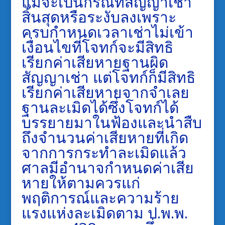
แม้จะเป็นกรณีที่สัญญาเช่า
สิ้นสุดหรือระงับลงเพราะ
ครบกำหนดเวลาเช่าไม่เข้า
เงื่อนไขที่โจทก์จะมีสิทธิ
เรียกค่าเสียหายฐานผิด
สัญญาเช่า แต่โจทก์ก็มีสิทธิ
เรียกค่าเสียหายจากจำเลย
ฐานละเมิดได้ซึ่งโจทก์ได้
บรรยายมาในฟ้องและนำสืบ
ถึงจำนวนค่าเสียหายที่เกิด
จากการกระทำละเมิดแล้ว
ศาลมีอำนาจกำหนดค่าเสีย
หายให้ตามควรแก่
พฤติการณ์และความร้าย
แรงแห่งละเมิดตาม ป.พ.พ.