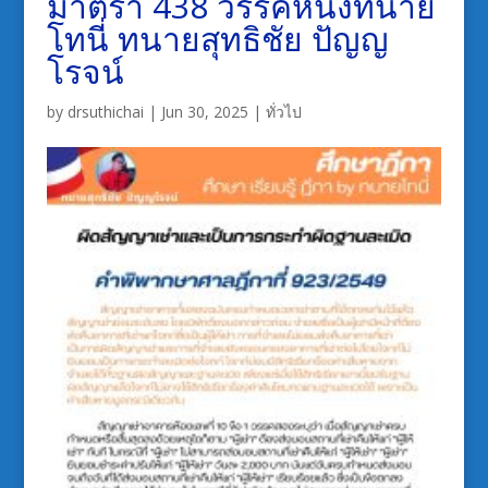
มาตรา 438 วรรคหนึ่งทนาย
โทนี่ ทนายสุทธิชัย ปัญญ
โรจน์
by
drsuthichai
|
Jun 30, 2025
|
ทั่วไป