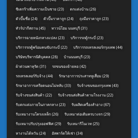
ซิเดกร้าเพิ่มความเป็นชาย
(23)
ตกแต่งบ้าน
(26)
ตัวปั๊มชื่อ
(24)
ตัวปั๊มราคาถูก
(24)
ถุงมือราคาถูก
(23)
ทัวร์ปากีสถาน
(45)
ทาวน์โฮม นนทบุรี
(31)
บริการฉายหนังกลางแปลง
(23)
บริการรถตู้กระบี่
(23)
บริการรถตู้พร้อมคนขับกระบี่
(22)
บริการรถเทรลเลอร์กรุงเทพ
(44)
บริษัทบริหารนิติบุคคล
(28)
บ้านนนทบุรี
(23)
ผ้าต่วนพาหุรัด
(31)
รถขนของย้ายหอ
(42)
รถเทรลเลอร์รับจ้าง
(44)
รักษาอาการประสาทหูเสื่อม
(29)
รักษาอาการเครียดนอนไม่หลับ
(33)
รับจ้างขนของกรุงเทพ
(43)
รับจ้างขนส่งสินค้า
(22)
รับจ้างขนส่งสินค้าตามโรงงาน
(22)
รับตกแต่งภายในภาคกลาง
(23)
รับผลิตเครื่องสำอาง
(67)
รับเหมางานโครงเหล็ก
(26)
รับเหมาต่อเติมครบวงจร
(29)
รับเหมาปรับปรุงออฟฟิศ
(29)
รับเหมารีโนเวท
(25)
หางานไต้หวัน
(24)
อัลพาร์ดให้เช่า
(34)