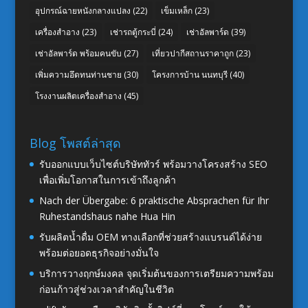
อุปกรณ์ฉายหนังกลางแปลง
(22)
เข็มเหล็ก
(23)
เครื่องสำอาง
(23)
เช่ารถตู้กระบี่
(24)
เช่าอัลพาร์ด
(39)
เช่าอัลพาร์ด พร้อมคนขับ
(27)
เที่ยวปากีสถานราคาถูก
(23)
เพิ่มความอึดทนท่านชาย
(30)
โครงการบ้าน นนทบุรี
(40)
โรงงานผลิตเครื่องสำอาง
(45)
Blog โพสต์ล่าสุด
รับออกแบบเว็บไซต์บริษัททัวร์ พร้อมวางโครงสร้าง SEO
เพื่อเพิ่มโอกาสในการเข้าถึงลูกค้า
Nach der Übergabe: 6 praktische Absprachen für Ihr
Ruhestandshaus nahe Hua Hin
รับผลิตน้ำดื่ม OEM ทางเลือกที่ช่วยสร้างแบรนด์ได้ง่าย
พร้อมต่อยอดธุรกิจอย่างมั่นใจ
บริการวางฤกษ์มงคล จุดเริ่มต้นของการเตรียมความพร้อม
ก่อนก้าวสู่ช่วงเวลาสำคัญในชีวิต