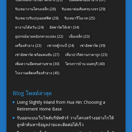
รับเหมางานโครงเหล็ก
(26)
รับเหมาต่อเติมครบวงจร
(29)
รับเหมาปรับปรุงออฟฟิศ
(29)
รับเหมารีโนเวท
(25)
หางานไต้หวัน
(24)
อัลพาร์ดให้เช่า
(34)
อุปกรณ์ฉายหนังกลางแปลง
(22)
เข็มเหล็ก
(23)
เครื่องสำอาง
(23)
เช่ารถตู้กระบี่
(24)
เช่าอัลพาร์ด
(39)
เช่าอัลพาร์ด พร้อมคนขับ
(27)
เที่ยวปากีสถานราคาถูก
(23)
เพิ่มความอึดทนท่านชาย
(30)
โครงการบ้าน นนทบุรี
(40)
โรงงานผลิตเครื่องสำอาง
(45)
Blog โพสต์ล่าสุด
Living Slightly Inland from Hua Hin: Choosing a
Retirement Home Base
รับออกแบบเว็บไซต์บริษัททัวร์ วางโครงสร้างอย่างไรให้
ลูกค้าค้นหาข้อมูลง่ายและติดต่อได้เร็ว