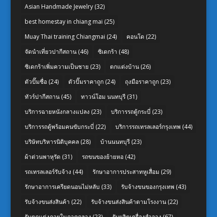
Asian Handmade Jewelry
(32)
best homestay in chiang mai
(25)
Muay Thai training Chiangmai
(24)
คอนโด
(22)
จัดนำเที่ยวปากีสถาน
(46)
ซิเดกร้า
(48)
ซิเดกร้าเพิ่มความเป็นชาย
(23)
ตกแต่งบ้าน
(26)
ตัวปั๊มชื่อ
(24)
ตัวปั๊มราคาถูก
(24)
ถุงมือราคาถูก
(23)
ทัวร์ปากีสถาน
(45)
ทาวน์โฮม นนทบุรี
(31)
บริการฉายหนังกลางแปลง
(23)
บริการรถตู้กระบี่
(23)
บริการรถตู้พร้อมคนขับกระบี่
(22)
บริการรถเทรลเลอร์กรุงเทพ
(44)
บริษัทบริหารนิติบุคคล
(28)
บ้านนนทบุรี
(23)
ผ้าต่วนพาหุรัด
(31)
รถขนของย้ายหอ
(42)
รถเทรลเลอร์รับจ้าง
(44)
รักษาอาการประสาทหูเสื่อม
(29)
รักษาอาการเครียดนอนไม่หลับ
(33)
รับจ้างขนของกรุงเทพ
(43)
รับจ้างขนส่งสินค้า
(22)
รับจ้างขนส่งสินค้าตามโรงงาน
(22)
รับตกแต่งภายในภาคกลาง
(23)
รับผลิตเครื่องสำอาง
(67)