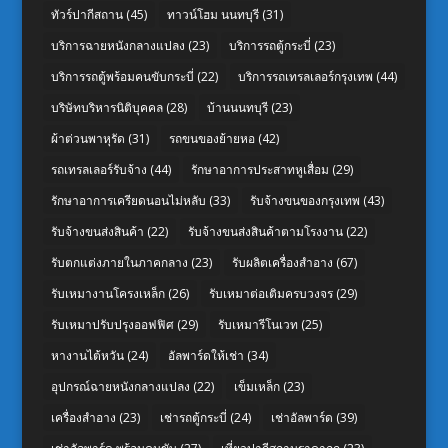
ทัวร์ปากีสถาน
(45)
ทาวน์โฮม นนทบุรี
(31)
บริการฉายหนังกลางแปลง
(23)
บริการรถตู้กระบี่
(23)
บริการรถตู้พร้อมคนขับกระบี่
(22)
บริการรถเทรลเลอร์กรุงเทพ
(44)
บริษัทบริหารนิติบุคคล
(28)
บ้านนนทบุรี
(23)
ผ้าต่วนพาหุรัด
(31)
รถขนของย้ายหอ
(42)
รถเทรลเลอร์รับจ้าง
(44)
รักษาอาการประสาทหูเสื่อม
(29)
รักษาอาการเครียดนอนไม่หลับ
(33)
รับจ้างขนของกรุงเทพ
(43)
รับจ้างขนส่งสินค้า
(22)
รับจ้างขนส่งสินค้าตามโรงงาน
(22)
รับตกแต่งภายในภาคกลาง
(23)
รับผลิตเครื่องสำอาง
(67)
รับเหมางานโครงเหล็ก
(26)
รับเหมาต่อเติมครบวงจร
(29)
รับเหมาปรับปรุงออฟฟิศ
(29)
รับเหมารีโนเวท
(25)
หางานไต้หวัน
(24)
อัลพาร์ดให้เช่า
(34)
อุปกรณ์ฉายหนังกลางแปลง
(22)
เข็มเหล็ก
(23)
เครื่องสำอาง
(23)
เช่ารถตู้กระบี่
(24)
เช่าอัลพาร์ด
(39)