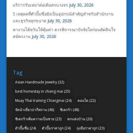
บริการรับเหมาต่อเติมครบวงจร
July 30, 2026
5 เหตุผลที่ตัวปั๊มชื่อยังเป็นอุปกรณ์สำคัญสำหรับสำนักงาน
และธุรกิจทุกขนาด
July 30, 2026
หางานไต้หวันให้คุ้มค่า ควรพิจารณาปัจจัยใดก่อนตัดสินใจ
สมัครงาน
July 30, 2026
Tag
Asian Handmade Jewelry
(32)
best homestay in chiang mai
(25)
Muay Thai training Chiangmai
(24)
คอนโด
(22)
จัดนำเที่ยวปากีสถาน
(46)
ซิเดกร้า
(48)
ซิเดกร้าเพิ่มความเป็นชาย
(23)
ตกแต่งบ้าน
(26)
ตัวปั๊มชื่อ
(24)
ตัวปั๊มราคาถูก
(24)
ถุงมือราคาถูก
(23)