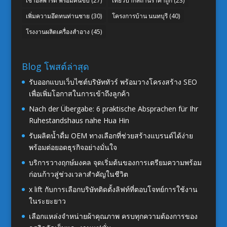
เช่าอัลพาร์ด พร้อมคนขับ
(27)
เที่ยวปากีสถานราคาถูก
(23)
เพิ่มความอึดทนท่านชาย
(30)
โครงการบ้าน นนทบุรี
(40)
โรงงานผลิตเครื่องสำอาง
(45)
Blog โพสต์ล่าสุด
รับออกแบบเว็บไซต์บริษัททัวร์ พร้อมวางโครงสร้าง SEO
เพื่อเพิ่มโอกาสในการเข้าถึงลูกค้า
Nach der Übergabe: 6 praktische Absprachen für Ihr
Ruhestandshaus nahe Hua Hin
รับผลิตน้ำดื่ม OEM ทางเลือกที่ช่วยสร้างแบรนด์ได้ง่าย
พร้อมต่อยอดธุรกิจอย่างมั่นใจ
บริการวางฤกษ์มงคล จุดเริ่มต้นของการเตรียมความพร้อม
ก่อนก้าวสู่ช่วงเวลาสำคัญในชีวิต
x lift กับการเลือกบริษัทติดตั้งลิฟท์ที่ตอบโจทย์การใช้งาน
ในระยะยาว
เลือกแหล่งจำหน่ายผ้าคุณภาพ ครบทุกความต้องการของ