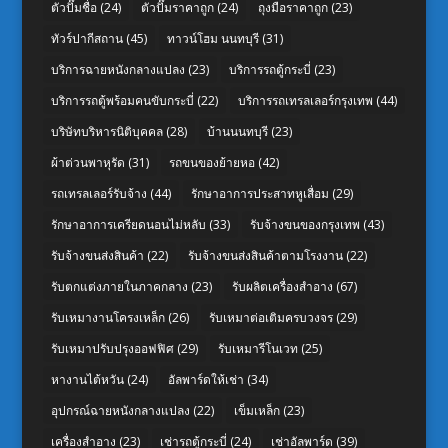
ตัวปั๊มชื่อ
(24)
ตัวปั๊มราคาถูก
(24)
ถุงมือราคาถูก
(23)
ทัวร์ปากีสถาน
(45)
ทาวน์โฮม นนทบุรี
(31)
บริการฉายหนังกลางแปลง
(23)
บริการรถตู้กระบี่
(23)
บริการรถตู้พร้อมคนขับกระบี่
(22)
บริการรถเทรลเลอร์กรุงเทพ
(44)
บริษัทบริหารนิติบุคคล
(28)
บ้านนนทบุรี
(23)
ผ้าต่วนพาหุรัด
(31)
รถขนของย้ายหอ
(42)
รถเทรลเลอร์รับจ้าง
(44)
รักษาอาการประสาทหูเสื่อม
(29)
รักษาอาการเครียดนอนไม่หลับ
(33)
รับจ้างขนของกรุงเทพ
(43)
รับจ้างขนส่งสินค้า
(22)
รับจ้างขนส่งสินค้าตามโรงงาน
(22)
รับตกแต่งภายในภาคกลาง
(23)
รับผลิตเครื่องสำอาง
(67)
รับเหมางานโครงเหล็ก
(26)
รับเหมาต่อเติมครบวงจร
(29)
รับเหมาปรับปรุงออฟฟิศ
(29)
รับเหมารีโนเวท
(25)
หางานไต้หวัน
(24)
อัลพาร์ดให้เช่า
(34)
อุปกรณ์ฉายหนังกลางแปลง
(22)
เข็มเหล็ก
(23)
เครื่องสำอาง
(23)
เช่ารถตู้กระบี่
(24)
เช่าอัลพาร์ด
(39)