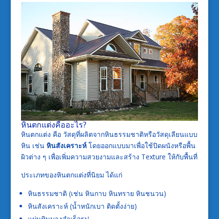
หินตกแต่งคืออะไร?
หินตกแต่ง คือ วัสดุที่ผลิตจากหินธรรมชาติหรือวัสดุเลียนแบบ
หิน เช่น
หินสังเคราะห์
โดยออกแบบมาเพื่อใช้ปิดผนังหรือพื้น
ผิวต่าง ๆ เพื่อเพิ่มความสวยงามและสร้าง Texture ให้กับพื้นที่
ประเภทของหินตกแต่งที่นิยม ได้แก่
หินธรรมชาติ (เช่น หินกาบ หินทราย หินชนวน)
หินสังเคราะห์ (น้ำหนักเบา ติดตั้งง่าย)
แผ่นหินบางสำเร็จรูป