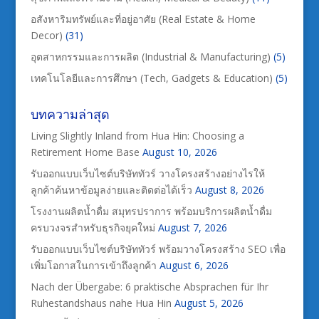
อสังหาริมทรัพย์และที่อยู่อาศัย (Real Estate & Home
Decor)
(31)
อุตสาหกรรมและการผลิต (Industrial & Manufacturing)
(5)
เทคโนโลยีและการศึกษา (Tech, Gadgets & Education)
(5)
บทความล่าสุด
Living Slightly Inland from Hua Hin: Choosing a
Retirement Home Base
August 10, 2026
รับออกแบบเว็บไซต์บริษัททัวร์ วางโครงสร้างอย่างไรให้
ลูกค้าค้นหาข้อมูลง่ายและติดต่อได้เร็ว
August 8, 2026
โรงงานผลิตน้ำดื่ม สมุทรปราการ พร้อมบริการผลิตน้ำดื่ม
ครบวงจรสำหรับธุรกิจยุคใหม่
August 7, 2026
รับออกแบบเว็บไซต์บริษัททัวร์ พร้อมวางโครงสร้าง SEO เพื่อ
เพิ่มโอกาสในการเข้าถึงลูกค้า
August 6, 2026
Nach der Übergabe: 6 praktische Absprachen für Ihr
Ruhestandshaus nahe Hua Hin
August 5, 2026