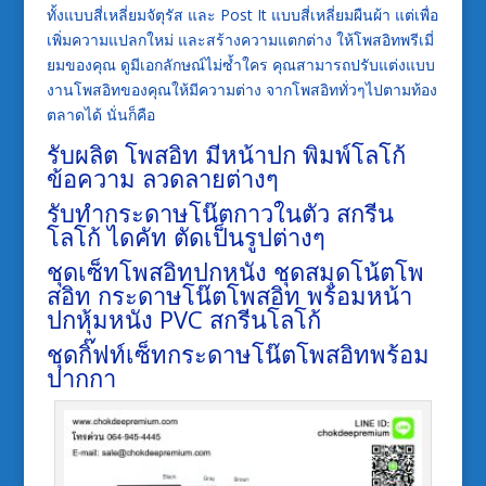
ทั้งแบบสี่เหลี่ยมจัตุรัส และ Post It แบบสี่เหลี่ยมผืนผ้า แต่เพื่อ
เพิ่มความแปลกใหม่ และสร้างความแตกต่าง ให้โพสอิทพรีเมี่
ยมของคุณ ดูมีเอกลักษณ์ไม่ซ้ำใคร คุณสามารถปรับแต่งแบบ
งานโพสอิทของคุณให้มีความต่าง จากโพสอิททั่วๆไปตามท้อง
ตลาดได้ นั่นก็คือ
รับผลิต โพสอิท มีหน้าปก พิมพ์โลโก้
ข้อความ ลวดลายต่างๆ
รับทำกระดาษโน๊ตกาวในตัว สกรีน
โลโก้ ไดคัท ตัดเป็นรูปต่างๆ
ชุดเซ็ทโพสอิทปกหนัง ชุดสมุดโน้ตโพ
สอิท กระดาษโน๊ตโพสอิท พร้อมหน้า
ปกหุ้มหนัง PVC สกรีนโลโก้
ชุดกิ๊ฟท์เซ็ทกระดาษโน๊ตโพสอิทพร้อม
ปากกา