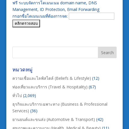
ฟรี ระบบจัดการโดเมนเนม domain name, DNS
Management, ID Protection, Email Forwarding
กรอกชื่อโดเมนเนมที่ต้องการจด:
หมวดหมู่
ความเชื่อและไลฟ์สไตล์ (Beliefs & Lifestyle)
(12)
ท่องเที่ยวและบริการ (Travel & Hospitality)
(67)
ทั่วไป
(2,069)
ธุรกิจและบริการเฉพาะทาง (Business & Professional
Services)
(36)
ยานยนต์และขนส่ง (Automotive & Transport)
(42)
สุขภาพและความงาม (Health, Medical & Beauty)
(11)