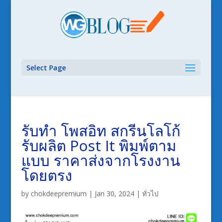
Select Page
รับทำ โพสอิท สกรีนโลโก้
รับผลิต Post It พิมพ์ตาม
แบบ ราคาส่งจากโรงงาน
โดยตรง
by
chokdeepremium
|
Jan 30, 2024
|
ทั่วไป