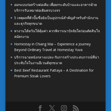
ออกแบบก่อสร้างต่อเติม เพื่อยกระดับบ้านและอาคารด้วย
บริการรับเหมาต่อเติมครบวงจร
5 เหตุผลที่ตัวปั๊มชื่อยังเป็นอุปกรณ์สำคัญสำหรับสำนักงาน
และธุรกิจทุกขนาด
หางานไต้หวันให้คุ้มค่า ควรพิจารณาปัจจัยใดก่อนตัดสินใจ
สมัครงาน
Homestay in Chiang Mai – Experience a Journey
Beyond Ordinary Travel at Homestay Yuva
บริการฉายหนังกลางแปลง กับการสร้างประสบการณ์ที่น่า
ประทับใจในงานอีเวนต์ทุกขนาด
Best Beef Restaurant Pattaya – A Destination for
Premium Steak Lovers