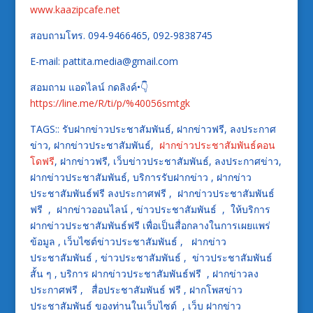
www.kaazipcafe.net
สอบถามโทร.
094-9466465, 092-9838745
E-mail:
pattita.media@gmail.com
สอมถาม แอดไลน์ กดลิงค์
•👇
https://line.me/R/ti/p/%40056smtgk
TAGS::
รับฝากข่าวประชาสัมพันธ์, ฝากข่าวฟรี, ลงประกาศ
ข่าว, ฝากข่าวประชาสัมพันธ์,
ฝากข่าวประชาสัมพันธ์คอน
โดฟรี
, ฝากข่าวฟรี, เว็บข่าวประชาสัมพันธ์, ลงประกาศข่าว,
ฝากข่าวประชาสัมพันธ์, บริการรับฝากข่าว , ฝากข่าว
ประชาสัมพันธ์ฟรี ลงประกาศฟรี , ฝากข่าวประชาสัมพันธ์
ฟรี , ฝากข่าวออนไลน์ , ข่าวประชาสัมพันธ์ , ให้บริการ
ฝากข่าวประชาสัมพันธ์ฟรี เพื่อเป็นสื่อกลางในการเผยแพร่
ข้อมูล , เว็บไซต์ข่าวประชาสัมพันธ์ , ฝากข่าว
ประชาสัมพันธ์ , ข่าวประชาสัมพันธ์ , ข่าวประชาสัมพันธ์
สั้น ๆ , บริการ ฝากข่าวประชาสัมพันธ์ฟรี , ฝากข่าวลง
ประกาศฟรี , สื่อประชาสัมพันธ์ ฟรี , ฝากโพสข่าว
ประชาสัมพันธ์ ของท่านในเว็บไซต์ , เว็บ ฝากข่าว