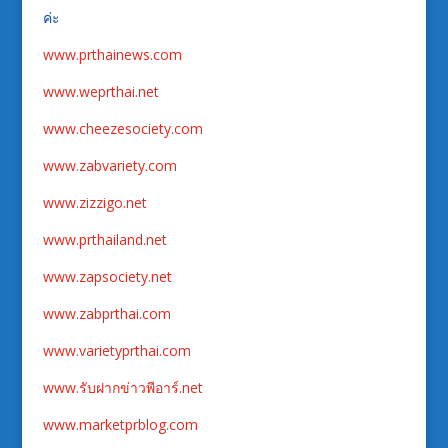
ค่ะ
www.prthainews.com
www.weprthai.net
www.cheezesociety.com
www.zabvariety.com
www.zizzigo.net
www.prthailand.net
www.zapsociety.net
www.zabprthai.com
www.varietyprthai.com
www.รับฝากข่าวพีอาร์.net
www.marketprblog.com