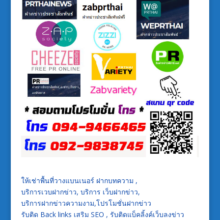
ให้เช่าพื้นที่วางแบนเนอร์ ฝากบทความ ,
บริการเวบฝากข่าว, บริการ เว็บฝากข่าว,
บริการฝากข่าวความงาม,โปรโมชั่นฝากข่าว
รับติด Back links เสริม SEO , รับติดแบ็คลิ้งค์เว็บลงข่าว