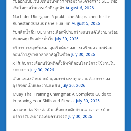
รับออกแบบเว็บไซต์บริษัททัวร์ พร้อมวางโครงสร้าง SEO เพื่อ
เพิ่มโอกาสในการเข้าถึงลูกค้า
August 6, 2026
Nach der Übergabe: 6 praktische Absprachen für Ihr
Ruhestandshaus nahe Hua Hin
August 5, 2026
รับผลิตน้ำดื่ม OEM ทางเลือกที่ช่วยสร้างแบรนด์ได้ง่าย พร้อม
ต่อยอดธุรกิจอย่างมั่นใจ
July 30, 2026
บริการวางฤกษ์มงคล จุดเริ่มต้นของการเตรียมความพร้อม
ก่อนก้าวสู่ช่วงเวลาสำคัญในชีวิต
July 30, 2026
x lift กับการเลือกบริษัทติดตั้งลิฟท์ที่ตอบโจทย์การใช้งานใน
ระยะยาว
July 30, 2026
เลือกแหล่งจำหน่ายผ้าคุณภาพ ครบทุกความต้องการของ
ธุรกิจตัดเย็บและงานแฟชั่น
July 30, 2026
Muay Thai Training Chiangmai: A Complete Guide to
Improving Your Skills and Fitness
July 30, 2026
ออกแบบก่อสร้างต่อเติม เพื่อยกระดับบ้านและอาคารด้วย
บริการรับเหมาต่อเติมครบวงจร
July 30, 2026