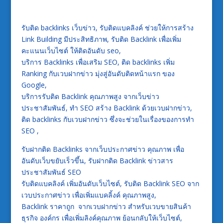
รับติด backlinks
เว็บข่าว, รับติดแบคลิงค์ ช่วยให้การสร้าง
Link Building มีประสิทธิภาพ, รับติด Backlink เพื่อเพิ่ม
คะแนนเว็บไซต์ ให้ติดอันดับ seo,
บริการ Backlinks เพื่อเสริม SEO, ติด backlinks เพิ่ม
Ranking กับเวบฝากข่าว มุ่งสู่อันดับติดหน้าแรก ของ
Google,
บริการ
รับติด Backlink
คุณภาพสูง จากเว็บข่าว
ประชาสัมพันธ์, ทำ SEO สร้าง Backlink ด้วยเวบฝากข่าว,
ติด backlinks กับเวบฝากข่าว ซึ่งจะช่วยในเรื่องของการทำ
SEO ,
รับฝากติด Backlinks จากเว็บประกาศข่าว คุณภาพ เพื่อ
อันดับเว็บขยับเร็วขึ้น, รับฝากติด Backlink ข่าวสาร
ประชาสัมพันธ์ SEO
รับติดแบคลิงค์ เพิ่มอันดับเว็บไซต์, รับติด Backlink SEO จาก
เวบประกาศข่าว เพื่อเพิ่มแบคลิ้งค์ คุณภาพสูง,
Backlink ราคาถูก จากเวบฝากข่าว สำหรับเวบขายสินค้า
ธุรกิจ องค์กร เพื่อเพิ่มลิงค์คุณภาพ ย้อนกลับให้เว็บไซต์,