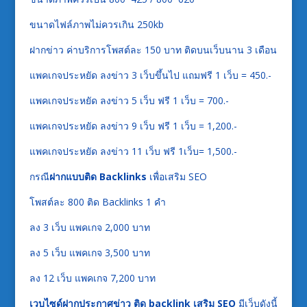
ขนาดไฟล์ภาพไม่ควรเกิน
250kb
ฝากข่าว ค่าบริการโพสต์ละ
150
บาท ติดบนเว็บนาน
3
เดือน
แพคเกจประหยัด ลงข่าว
3
เว็บขึ้นไป
แถมฟรี 1 เว็บ
=
450.-
แพคเกจประหยัด ลงข่าว
5
เว็บ ฟรี
1
เว็บ =
700.-
แพคเกจประหยัด ลงข่าว
9
เว็บ
ฟรี 1 เว็บ
=
1,200.-
แพคเกจประหยัด ลงข่าว
11
เว็บ
ฟรี 1เว็บ
=
1,500.-
กรณี
ฝากแบบติด Backlinks
เพื่อเสริม SEO
โพสต์ละ
800
ติด Backlinks
1
คำ
ลง
3
เว็บ แพคเกจ
2,000
บาท
ลง
5
เว็บ แพคเกจ
3,500
บาท
ลง
12
เว็บ แพคเกจ
7,200
บาท
เวบไซด์ฝากประกาศข่าว
ติด backlink เสริม SEO
มีเว็บดังนี้