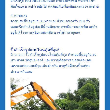
สำเร็จรูป ต้องใช้เครื่องมือหนัก ค่าแรงแพงขึ้น หรือถ้า DIY
ติดตั้งเอง อาจประหยัดได้ แต่ต้องมีเครื่องมือและแรงงานช่วย
4. ค่าขนส่ง
ค่าขนส่งขึ้นอยู่กับระยะทางและน้ำหนักของรั้ว เช่น รั้ว
คอนกรีตสำเร็จรูปจะมีน้ำหนักมาก อาจมีค่าขนส่งเพิ่ม แต่ถ้า
อยู่ใกล้โรงงานหรือแหล่งผลิต อาจได้ราคาถูกลง
รั้วสำเร็จรูปแบบไหนคุ้มที่สุด?
ถ้าถามว่า รั้วสำเร็จรูปแบบไหนคุ้มที่สุด คำตอบขึ้นอยู่กับ งบ
ประมาณ วัตถุประสงค์ และความต้องการ ของแต่ละคน
เพราะแต่ละแบบมีจุดเด่นต่างกัน มาดูข้อดีของรั้วแต่ละ
ประเภทกันเลย