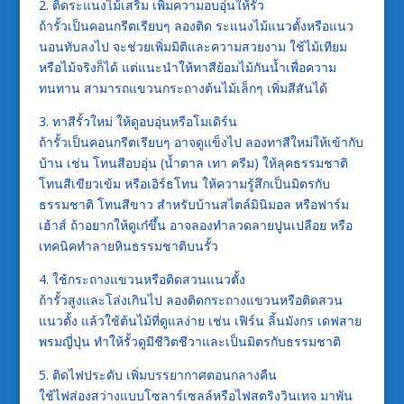
2. ติดระแนงไม้เสริม เพิ่มความอบอุ่นให้รั้ว
ถ้ารั้วเป็นคอนกรีตเรียบๆ ลองติด ระแนงไม้แนวตั้งหรือแนว
นอนทับลงไป จะช่วยเพิ่มมิติและความสวยงาม ใช้ไม้เทียม
หรือไม้จริงก็ได้ แต่แนะนำให้ทาสีย้อมไม้กันน้ำเพื่อความ
ทนทาน สามารถแขวนกระถางต้นไม้เล็กๆ เพิ่มสีสันได้
3. ทาสีรั้วใหม่ ให้ดูอบอุ่นหรือโมเดิร์น
ถ้ารั้วเป็นคอนกรีตเรียบๆ อาจดูแข็งไป ลองทาสีใหม่ให้เข้ากับ
บ้าน เช่น โทนสีอบอุ่น (น้ำตาล เทา ครีม) ให้ลุคธรรมชาติ
โทนสีเขียวเข้ม หรือเอิร์ธโทน ให้ความรู้สึกเป็นมิตรกับ
ธรรมชาติ โทนสีขาว สำหรับบ้านสไตล์มินิมอล หรือฟาร์ม
เฮ้าส์ ถ้าอยากให้ดูเก๋ขึ้น อาจลองทำลวดลายปูนเปลือย หรือ
เทคนิคทำลายหินธรรมชาติบนรั้ว
4. ใช้กระถางแขวนหรือติดสวนแนวตั้ง
ถ้ารั้วสูงและโล่งเกินไป ลองติดกระถางแขวนหรือติดสวน
แนวตั้ง แล้วใช้ต้นไม้ที่ดูแลง่าย เช่น เฟิร์น ลิ้นมังกร เดฟสาย
พรมญี่ปุ่น ทำให้รั้วดูมีชีวิตชีวาและเป็นมิตรกับธรรมชาติ
5. ติดไฟประดับ เพิ่มบรรยากาศตอนกลางคืน
ใช้ไฟส่องสว่างแบบโซลาร์เซลล์หรือไฟสตริงวินเทจ มาพัน