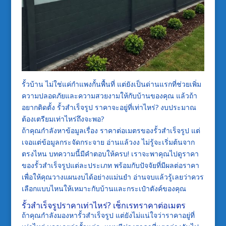
รั้วบ้าน ไม่ใช่แค่กำแพงกั้นพื้นที่ แต่ยังเป็นด่านแรกที่ช่วยเพิ่ม
ความปลอดภัยและความสวยงามให้กับบ้านของคุณ แล้วถ้า
อยากติดตั้ง รั้วสำเร็จรูป ราคาจะอยู่ที่เท่าไหร่? งบประมาณ
ต้องเตรียมเท่าไหร่ถึงจะพอ?
ถ้าคุณกำลังหาข้อมูลเรื่อง ราคาต่อเมตรของรั้วสำเร็จรูป แต่
เจอแต่ข้อมูลกระจัดกระจาย อ่านแล้วงง ไม่รู้จะเริ่มต้นจาก
ตรงไหน บทความนี้มีคำตอบให้ครบ! เราจะพาคุณไปดูราคา
ของรั้วสำเร็จรูปแต่ละประเภท พร้อมกับปัจจัยที่มีผลต่อราคา
เพื่อให้คุณวางแผนงบได้อย่างแม่นยำ อ่านจบแล้วรู้เลยว่าควร
เลือกแบบไหนให้เหมาะกับบ้านและกระเป๋าตังค์ของคุณ
รั้วสำเร็จรูปราคาเท่าไหร่? เช็กเรทราคาต่อเมตร
ถ้าคุณกำลังมองหารั้วสำเร็จรูป แต่ยังไม่แน่ใจว่าราคาอยู่ที่