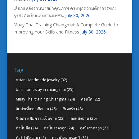
เลือกแหล่งจำหน่ายผ้าคุณภาพ ครบทุกความต้องการของ
ธุรกิจตัดเย็บและงานแฟชั่น
July 30, 2026
Muay Thai Training Chiangmai: A Complete Guide to
Improving Your Skills and Fitness
July 30, 2026
Tag
Asian Handmade Jewelry
(32)
best homestay in chiang mai
(25)
Muay Thai training Chiangmai
(24)
คอนโด
(22)
จัดนำเที่ยวปากีสถาน
(46)
ซิเดกร้า
(48)
ซิเดกร้าเพิ่มความเป็นชาย
(23)
ตกแต่งบ้าน
(26)
ตัวปั๊มชื่อ
(24)
ตัวปั๊มราคาถูก
(24)
ถุงมือราคาถูก
(23)
ทัวร์ปากีสถาน
(45)
ทาวน์โฮม นนทบุรี
(31)