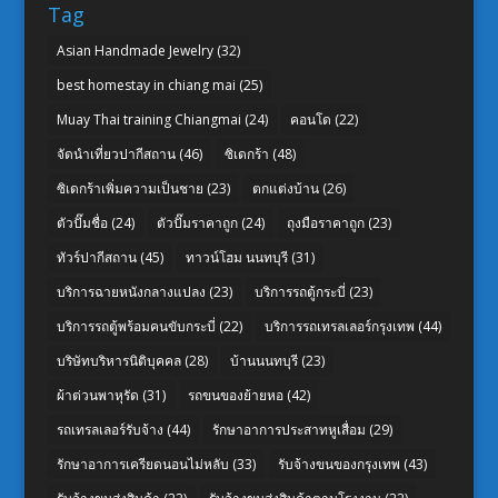
Tag
Asian Handmade Jewelry
(32)
best homestay in chiang mai
(25)
Muay Thai training Chiangmai
(24)
คอนโด
(22)
จัดนำเที่ยวปากีสถาน
(46)
ซิเดกร้า
(48)
ซิเดกร้าเพิ่มความเป็นชาย
(23)
ตกแต่งบ้าน
(26)
ตัวปั๊มชื่อ
(24)
ตัวปั๊มราคาถูก
(24)
ถุงมือราคาถูก
(23)
ทัวร์ปากีสถาน
(45)
ทาวน์โฮม นนทบุรี
(31)
บริการฉายหนังกลางแปลง
(23)
บริการรถตู้กระบี่
(23)
บริการรถตู้พร้อมคนขับกระบี่
(22)
บริการรถเทรลเลอร์กรุงเทพ
(44)
บริษัทบริหารนิติบุคคล
(28)
บ้านนนทบุรี
(23)
ผ้าต่วนพาหุรัด
(31)
รถขนของย้ายหอ
(42)
รถเทรลเลอร์รับจ้าง
(44)
รักษาอาการประสาทหูเสื่อม
(29)
รักษาอาการเครียดนอนไม่หลับ
(33)
รับจ้างขนของกรุงเทพ
(43)