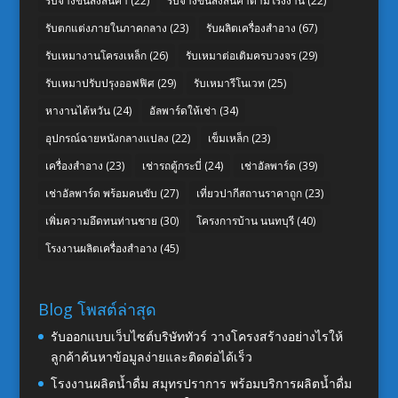
รับจ้างขนส่งสินค้า
(22)
รับจ้างขนส่งสินค้าตามโรงงาน
(22)
รับตกแต่งภายในภาคกลาง
(23)
รับผลิตเครื่องสำอาง
(67)
รับเหมางานโครงเหล็ก
(26)
รับเหมาต่อเติมครบวงจร
(29)
รับเหมาปรับปรุงออฟฟิศ
(29)
รับเหมารีโนเวท
(25)
หางานไต้หวัน
(24)
อัลพาร์ดให้เช่า
(34)
อุปกรณ์ฉายหนังกลางแปลง
(22)
เข็มเหล็ก
(23)
เครื่องสำอาง
(23)
เช่ารถตู้กระบี่
(24)
เช่าอัลพาร์ด
(39)
เช่าอัลพาร์ด พร้อมคนขับ
(27)
เที่ยวปากีสถานราคาถูก
(23)
เพิ่มความอึดทนท่านชาย
(30)
โครงการบ้าน นนทบุรี
(40)
โรงงานผลิตเครื่องสำอาง
(45)
Blog โพสต์ล่าสุด
รับออกแบบเว็บไซต์บริษัททัวร์ วางโครงสร้างอย่างไรให้
ลูกค้าค้นหาข้อมูลง่ายและติดต่อได้เร็ว
โรงงานผลิตน้ำดื่ม สมุทรปราการ พร้อมบริการผลิตน้ำดื่ม