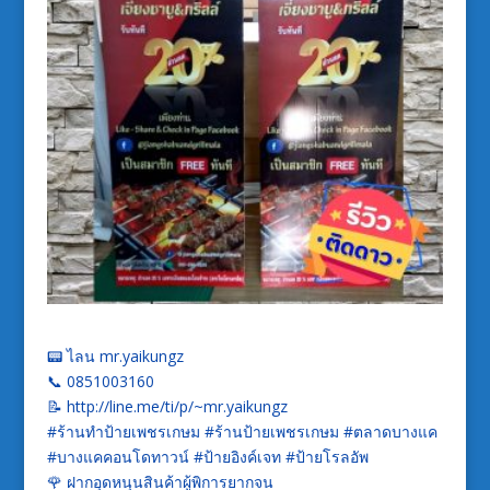
📟 ไลน mr.yaikungz
📞 0851003160
📝 http://line.me/ti/p/~mr.yaikungz
#ร้านทำป้ายเพชรเกษม #ร้านป้ายเพชรเกษม #ตลาดบางแค
#บางแคคอนโดทาวน์ #ป้ายอิงค์เจท #ป้ายโรลอัพ
🌹 ฝากอุดหนุนสินค้าผู้พิการยากจน