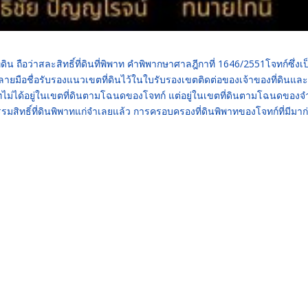
ิน ถือว่าสละสิทธิ์ที่ดินที่พิพาท คำพิพากษาศาลฎีกาที่ 1646/2551โจทก์ซึ่งเป
งลายมือชื่อรับรองแนวเขตที่ดินไว้ในใบรับรองเขตติดต่อของเจ้าของที่ดินและ
ิพาทไม่ได้อยู่ในเขตที่ดินตามโฉนดของโจทก์ แต่อยู่ในเขตที่ดินตามโฉนดของ
รรมสิทธิ์ที่ดินพิพาทแก่จำเลยแล้ว การครอบครองที่ดินพิพาทของโจทก์ที่มีมาก