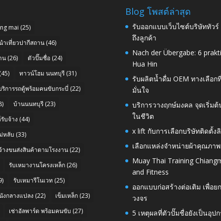
Blog โพสต์ล่าสุด
รับออกแบบเว็บไซต์บริษัททัวร
ang mai
(25)
ถึงลูกค้า
นำเที่ยวปากีสถาน
(46)
Nach der Übergabe: 6 prakt
าน
(26)
ตัวปั๊มชื่อ
(24)
Hua Hin
(45)
ทาวน์โฮม นนทบุรี
(31)
รับผลิตน้ำดื่ม OEM ทางเลือกท
บริการรถตู้พร้อมคนขับกระบี่
(22)
มั่นใจ
8)
บ้านนนทบุรี
(23)
บริการวางฤกษ์มงคล จุดเริ่มต
ในชีวิต
รับจ้าง
(44)
x lift กับการเลือกบริษัทติดต
่หลับ
(33)
เลือกแหล่งจำหน่ายผ้าคุณภาพ
บจ้างขนส่งสินค้าตามโรงงาน
(22)
Muay Thai Training Chiangm
รับเหมางานโครงเหล็ก
(26)
and Fitness
9)
รับเหมารีโนเวท
(25)
ออกแบบก่อสร้างต่อเติม เพื่
นังกลางแปลง
(22)
เข็มเหล็ก
(23)
วงจร
เช่าอัลพาร์ด พร้อมคนขับ
(27)
5 เหตุผลที่ตัวปั๊มชื่อยังเป็