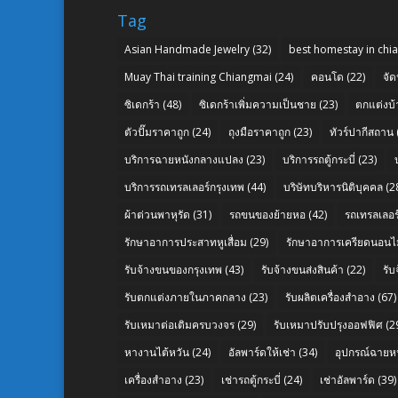
Tag
Asian Handmade Jewelry
(32)
best homestay in chi
Muay Thai training Chiangmai
(24)
คอนโด
(22)
จัด
ซิเดกร้า
(48)
ซิเดกร้าเพิ่มความเป็นชาย
(23)
ตกแต่งบ้
ตัวปั๊มราคาถูก
(24)
ถุงมือราคาถูก
(23)
ทัวร์ปากีสถาน
บริการฉายหนังกลางแปลง
(23)
บริการรถตู้กระบี่
(23)
บริการรถเทรลเลอร์กรุงเทพ
(44)
บริษัทบริหารนิติบุคคล
(2
ผ้าต่วนพาหุรัด
(31)
รถขนของย้ายหอ
(42)
รถเทรลเลอร์
รักษาอาการประสาทหูเสื่อม
(29)
รักษาอาการเครียดนอนไม
รับจ้างขนของกรุงเทพ
(43)
รับจ้างขนส่งสินค้า
(22)
รั
รับตกแต่งภายในภาคกลาง
(23)
รับผลิตเครื่องสำอาง
(67)
รับเหมาต่อเติมครบวงจร
(29)
รับเหมาปรับปรุงออฟฟิศ
(2
หางานไต้หวัน
(24)
อัลพาร์ดให้เช่า
(34)
อุปกรณ์ฉายห
เครื่องสำอาง
(23)
เช่ารถตู้กระบี่
(24)
เช่าอัลพาร์ด
(39)