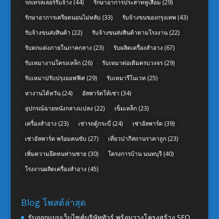
รถเทรลเลอร์รับจ้าง
(44)
รักษาอาการประสาทหูเสื่อม
(29)
รักษาอาการเครียดนอนไม่หลับ
(33)
รับจ้างขนของกรุงเทพ
(43)
รับจ้างขนส่งสินค้า
(22)
รับจ้างขนส่งสินค้าตามโรงงาน
(22)
รับตกแต่งภายในภาคกลาง
(23)
รับผลิตเครื่องสำอาง
(67)
รับเหมางานโครงเหล็ก
(26)
รับเหมาต่อเติมครบวงจร
(29)
รับเหมาปรับปรุงออฟฟิศ
(29)
รับเหมารีโนเวท
(25)
หางานไต้หวัน
(24)
อัลพาร์ดให้เช่า
(34)
อุปกรณ์ฉายหนังกลางแปลง
(22)
เข็มเหล็ก
(23)
เครื่องสำอาง
(23)
เช่ารถตู้กระบี่
(24)
เช่าอัลพาร์ด
(39)
เช่าอัลพาร์ด พร้อมคนขับ
(27)
เที่ยวปากีสถานราคาถูก
(23)
เพิ่มความอึดทนท่านชาย
(30)
โครงการบ้าน นนทบุรี
(40)
โรงงานผลิตเครื่องสำอาง
(45)
Blog โพสต์ล่าสุด
รับออกแบบเว็บไซต์บริษัททัวร์ พร้อมวางโครงสร้าง SEO