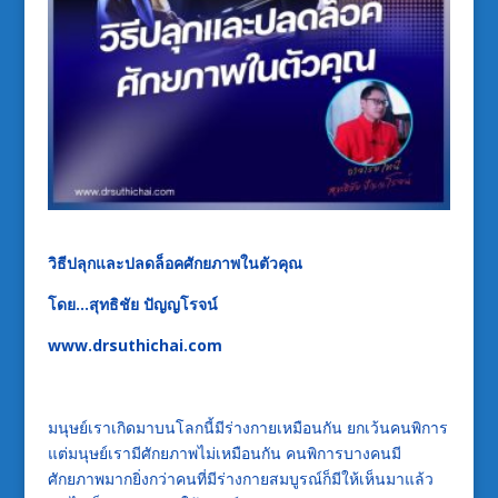
วิธีปลุกและปลดล็อคศักยภาพในตัวคุณ
โดย…สุทธิชัย ปัญญโรจน์
www.drsuthichai.com
มนุษย์เราเกิดมาบนโลกนี้มีร่างกายเหมือนกัน ยกเว้นคนพิการ
แต่มนุษย์เรามีศักยภาพไม่เหมือนกัน คนพิการบางคนมี
ศักยภาพมากยิ่งกว่าคนที่มีร่างกายสมบูรณ์ก็มีให้เห็นมาแล้ว