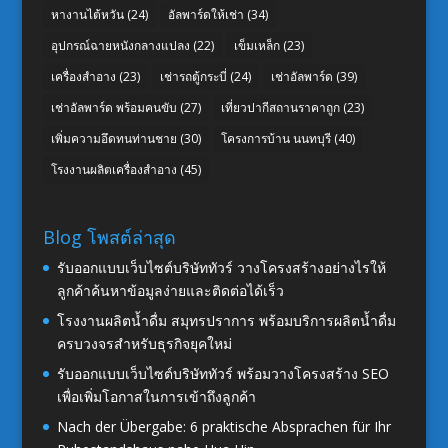
หางานไต้หวัน
(24)
อัลพาร์ดให้เช่า
(34)
อุปกรณ์ฉายหนังกลางแปลง
(22)
เข็มเหล็ก
(23)
เครื่องสำอาง
(23)
เช่ารถตู้กระบี่
(24)
เช่าอัลพาร์ด
(39)
เช่าอัลพาร์ด พร้อมคนขับ
(27)
เที่ยวปากีสถานราคาถูก
(23)
เพิ่มความอึดทนท่านชาย
(30)
โครงการบ้าน นนทบุรี
(40)
โรงงานผลิตเครื่องสำอาง
(45)
Blog โพสต์ล่าสุด
รับออกแบบเว็บไซต์บริษัททัวร์ วางโครงสร้างอย่างไรให้
ลูกค้าค้นหาข้อมูลง่ายและติดต่อได้เร็ว
โรงงานผลิตน้ำดื่ม สมุทรปราการ พร้อมบริการผลิตน้ำดื่ม
ครบวงจรสำหรับธุรกิจยุคใหม่
รับออกแบบเว็บไซต์บริษัททัวร์ พร้อมวางโครงสร้าง SEO
เพื่อเพิ่มโอกาสในการเข้าถึงลูกค้า
Nach der Übergabe: 6 praktische Absprachen für Ihr