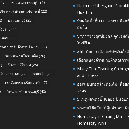
(45)
ทาวน์โฮม นนทบุรี
(31)
Nach der Übergabe: 6 prakt
บริการรถตู้พร้อมคนขับกระบี่
(22)
Hua Hin
8)
บ้านนนทบุรี
(23)
รับผลิตน้ำดื่ม OEM ทางเลือกท
มั่นใจ
รับจ้าง
(44)
บริการวางฤกษ์มงคล จุดเริ่มต
่หลับ
(33)
ในชีวิต
บจ้างขนส่งสินค้าตามโรงงาน
(22)
x lift กับการเลือกบริษัทติดต
รับเหมางานโครงเหล็ก
(26)
เลือกแหล่งจำหน่ายผ้าคุณภาพ
9)
รับเหมารีโนเวท
(25)
Muay Thai Training Chiangm
นังกลางแปลง
(22)
เข็มเหล็ก
(23)
and Fitness
เช่าอัลพาร์ด พร้อมคนขับ
(27)
ออกแบบก่อสร้างต่อเติม เพื่
วงจร
)
โครงการบ้าน นนทบุรี
(40)
5 เหตุผลที่ตัวปั๊มชื่อยังเป็
หางานไต้หวันให้คุ้มค่า ควรพ
Homestay in Chiang Mai – E
Homestay Yuva