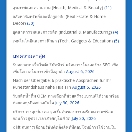
สุขภาพและความงาม (Health, Medical & Beauty)
(11)
อสังหาริมทรัพย์และที่อยู่อาศัย (Real Estate & Home
Decor)
(30)
อุตสาหกรรมและการผลิต (Industrial & Manufacturing)
(4)
เทคโนโลยีและการศึกษา (Tech, Gadgets & Education)
(5)
บทความล่าสุด
รับออกแบบเว็บไซต์บริษัททัวร์ พร้อมวางโครงสร้าง SEO เพื่อ
เพิ่มโอกาสในการเข้าถึงลูกค้า
August 6, 2026
Nach der Übergabe: 6 praktische Absprachen für Ihr
Ruhestandshaus nahe Hua Hin
August 5, 2026
รับผลิตน้ำดื่ม OEM ทางเลือกที่ช่วยสร้างแบรนด์ได้ง่าย พร้อม
ต่อยอดธุรกิจอย่างมั่นใจ
July 30, 2026
บริการวางฤกษ์มงคล จุดเริ่มต้นของการเตรียมความพร้อม
ก่อนก้าวสู่ช่วงเวลาสำคัญในชีวิต
July 30, 2026
x lift กับการเลือกบริษัทติดตั้งลิฟท์ที่ตอบโจทย์การใช้งานใน