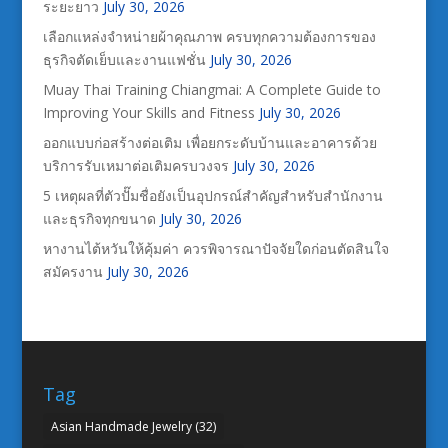
ระยะยาว
July 30, 2026
เลือกแหล่งจำหน่ายผ้าคุณภาพ ครบทุกความต้องการของ
ธุรกิจตัดเย็บและงานแฟชั่น
July 30, 2026
Muay Thai Training Chiangmai: A Complete Guide to
Improving Your Skills and Fitness
July 30, 2026
ออกแบบก่อสร้างต่อเติม เพื่อยกระดับบ้านและอาคารด้วย
บริการรับเหมาต่อเติมครบวงจร
July 30, 2026
5 เหตุผลที่ตัวปั๊มชื่อยังเป็นอุปกรณ์สำคัญสำหรับสำนักงาน
และธุรกิจทุกขนาด
July 30, 2026
หางานไต้หวันให้คุ้มค่า ควรพิจารณาปัจจัยใดก่อนตัดสินใจ
สมัครงาน
July 30, 2026
Tag
Asian Handmade Jewelry
(32)