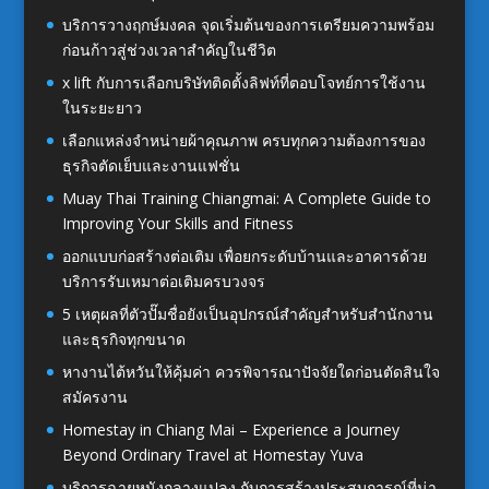
บริการวางฤกษ์มงคล จุดเริ่มต้นของการเตรียมความพร้อม
ก่อนก้าวสู่ช่วงเวลาสำคัญในชีวิต
x lift กับการเลือกบริษัทติดตั้งลิฟท์ที่ตอบโจทย์การใช้งาน
ในระยะยาว
เลือกแหล่งจำหน่ายผ้าคุณภาพ ครบทุกความต้องการของ
ธุรกิจตัดเย็บและงานแฟชั่น
Muay Thai Training Chiangmai: A Complete Guide to
Improving Your Skills and Fitness
ออกแบบก่อสร้างต่อเติม เพื่อยกระดับบ้านและอาคารด้วย
บริการรับเหมาต่อเติมครบวงจร
5 เหตุผลที่ตัวปั๊มชื่อยังเป็นอุปกรณ์สำคัญสำหรับสำนักงาน
และธุรกิจทุกขนาด
หางานไต้หวันให้คุ้มค่า ควรพิจารณาปัจจัยใดก่อนตัดสินใจ
สมัครงาน
Homestay in Chiang Mai – Experience a Journey
Beyond Ordinary Travel at Homestay Yuva
บริการฉายหนังกลางแปลง กับการสร้างประสบการณ์ที่น่า