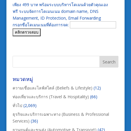
เพียง 499 บาท พร้อมระบบบริหารโดเมนด้วยตัวคุณเอง
ฟรี ระบบจัดการโดเมนเนม domain name, DNS
Management, ID Protection, Email Forwarding
กรอกชื่อโดเมนเนมที่ต้องการจด:
หมวดหมู่
ความเชื่อและไลฟ์สไตล์ (Beliefs & Lifestyle)
(12)
ท่องเที่ยวและบริการ (Travel & Hospitality)
(66)
ทั่วไป
(2,069)
ธุรกิจและบริการเฉพาะทาง (Business & Professional
Services)
(36)
ยานยนต์และขนส่ง (Automotive & Transport)
(42)