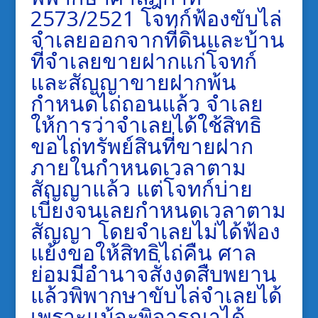
2573/2521 โจทก์ฟ้องขับไล่
จำเลยออกจากที่ดินและบ้าน
ที่จำเลยขายฝากแก่โจทก์
และสัญญาขายฝากพ้น
กำหนดไถ่ถอนแล้ว จำเลย
ให้การว่าจำเลยได้ใช้สิทธิ
ขอไถ่ทรัพย์สินที่ขายฝาก
ภายในกำหนดเวลาตาม
สัญญาแล้ว แต่โจทก์บ่าย
เบี่ยงจนเลยกำหนดเวลาตาม
สัญญา โดยจำเลยไม่ได้ฟ้อง
แย้งขอให้สิทธิไถ่คืน ศาล
ย่อมมีอำนาจสั่งงดสืบพยาน
แล้วพิพากษาขับไล่จำเลยได้
เพราะแม้จะพิจารณาได้