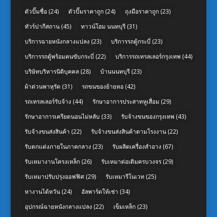
ตัวปั๊มชื่อ
(24)
ตัวปั๊มราคาถูก
(24)
ถุงมือราคาถูก
(23)
ทัวร์ปากีสถาน
(45)
ทาวน์โฮม นนทบุรี
(31)
บริการฉายหนังกลางแปลง
(23)
บริการรถตู้กระบี่
(23)
บริการรถตู้พร้อมคนขับกระบี่
(22)
บริการรถเทรลเลอร์กรุงเทพ
(44)
บริษัทบริหารนิติบุคคล
(28)
บ้านนนทบุรี
(23)
ผ้าต่วนพาหุรัด
(31)
รถขนของย้ายหอ
(42)
รถเทรลเลอร์รับจ้าง
(44)
รักษาอาการประสาทหูเสื่อม
(29)
รักษาอาการเครียดนอนไม่หลับ
(33)
รับจ้างขนของกรุงเทพ
(43)
รับจ้างขนส่งสินค้า
(22)
รับจ้างขนส่งสินค้าตามโรงงาน
(22)
รับตกแต่งภายในภาคกลาง
(23)
รับผลิตเครื่องสำอาง
(67)
รับเหมางานโครงเหล็ก
(26)
รับเหมาต่อเติมครบวงจร
(29)
รับเหมาปรับปรุงออฟฟิศ
(29)
รับเหมารีโนเวท
(25)
หางานไต้หวัน
(24)
อัลพาร์ดให้เช่า
(34)
อุปกรณ์ฉายหนังกลางแปลง
(22)
เข็มเหล็ก
(23)