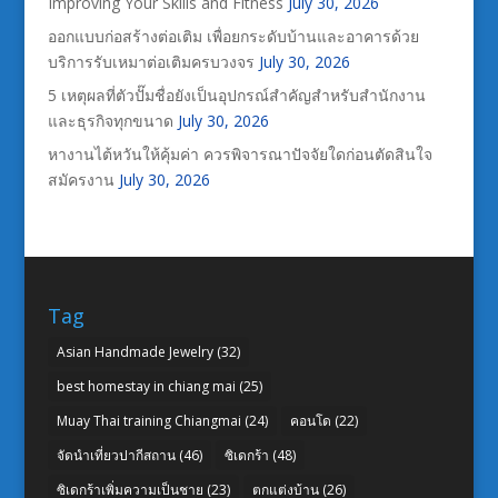
Improving Your Skills and Fitness
July 30, 2026
ออกแบบก่อสร้างต่อเติม เพื่อยกระดับบ้านและอาคารด้วย
บริการรับเหมาต่อเติมครบวงจร
July 30, 2026
5 เหตุผลที่ตัวปั๊มชื่อยังเป็นอุปกรณ์สำคัญสำหรับสำนักงาน
และธุรกิจทุกขนาด
July 30, 2026
หางานไต้หวันให้คุ้มค่า ควรพิจารณาปัจจัยใดก่อนตัดสินใจ
สมัครงาน
July 30, 2026
Tag
Asian Handmade Jewelry
(32)
best homestay in chiang mai
(25)
Muay Thai training Chiangmai
(24)
คอนโด
(22)
จัดนำเที่ยวปากีสถาน
(46)
ซิเดกร้า
(48)
ซิเดกร้าเพิ่มความเป็นชาย
(23)
ตกแต่งบ้าน
(26)