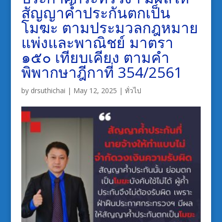
สัญญาค้ำประกันตกเป็น
โมฆะ ตามประมวลกฎหมาย
แพ่งและพาณิชย์ มาตรา
๑๕๐ เทียบเคียง ตามคำ
พิพากษาฎีกาที่ 354/2561
by
drsuthichai
|
May 12, 2025
|
ทั่วไป