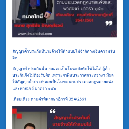
สัญญาค้ำประกันที่นายจ้างให้ทำแบบไม่จำกัดวงเงินความรับ
ผิด
สัญญาค้ำประกันนั้น ย่อมตกเป็น
โมฆะ
บังคับใช้ไม่ได้ ผู้ค้ำ
ประกันจึงไม่ต้องรับผิด เพราะฝ่าฝืนประกาศกระทรวงฯ มีผล
ให้สัญญาค้ำประกันตกเป็น
โมฆะ
ตามประมวลกฎหมายแพ่ง
และพาณิชย์ มาตรา ๑๕๐
เทียบเคียง
ตามคำพิพากษาฎีกาที่ 354/2561