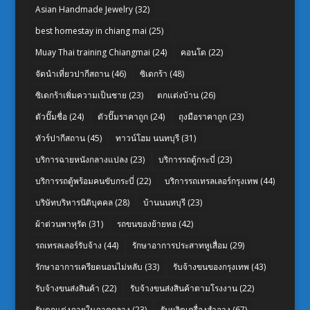
Asian Handmade Jewelry
(32)
best homestay in chiang mai
(25)
Muay Thai training Chiangmai
(24)
คอนโด
(22)
จัดนำเที่ยวปากีสถาน
(46)
ซิเดกร้า
(48)
ซิเดกร้าเพิ่มความเป็นชาย
(23)
ตกแต่งบ้าน
(26)
ตัวปั๊มชื่อ
(24)
ตัวปั๊มราคาถูก
(24)
ถุงมือราคาถูก
(23)
ทัวร์ปากีสถาน
(45)
ทาวน์โฮม นนทบุรี
(31)
บริการฉายหนังกลางแปลง
(23)
บริการรถตู้กระบี่
(23)
บริการรถตู้พร้อมคนขับกระบี่
(22)
บริการรถเทรลเลอร์กรุงเทพ
(44)
บริษัทบริหารนิติบุคคล
(28)
บ้านนนทบุรี
(23)
ผ้าต่วนพาหุรัด
(31)
รถขนของย้ายหอ
(42)
รถเทรลเลอร์รับจ้าง
(44)
รักษาอาการประสาทหูเสื่อม
(29)
รักษาอาการเครียดนอนไม่หลับ
(33)
รับจ้างขนของกรุงเทพ
(43)
รับจ้างขนส่งสินค้า
(22)
รับจ้างขนส่งสินค้าตามโรงงาน
(22)
รับตกแต่งภายในภาคกลาง
(23)
รับผลิตเครื่องสำอาง
(67)