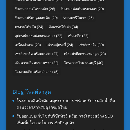
รับเหมางานโครงเหล็ก
(26)
รับเหมาต่อเติมครบวงจร
(29)
รับเหมาปรับปรุงออฟฟิศ
(29)
รับเหมารีโนเวท
(25)
หางานไต้หวัน
(24)
อัลพาร์ดให้เช่า
(34)
อุปกรณ์ฉายหนังกลางแปลง
(22)
เข็มเหล็ก
(23)
เครื่องสำอาง
(23)
เช่ารถตู้กระบี่
(24)
เช่าอัลพาร์ด
(39)
เช่าอัลพาร์ด พร้อมคนขับ
(27)
เที่ยวปากีสถานราคาถูก
(23)
เพิ่มความอึดทนท่านชาย
(30)
โครงการบ้าน นนทบุรี
(40)
โรงงานผลิตเครื่องสำอาง
(45)
Blog โพสต์ล่าสุด
โรงงานผลิตน้ำดื่ม สมุทรปราการ พร้อมบริการผลิตน้ำดื่ม
ครบวงจรสำหรับธุรกิจยุคใหม่
รับออกแบบเว็บไซต์บริษัททัวร์ พร้อมวางโครงสร้าง SEO
เพื่อเพิ่มโอกาสในการเข้าถึงลูกค้า