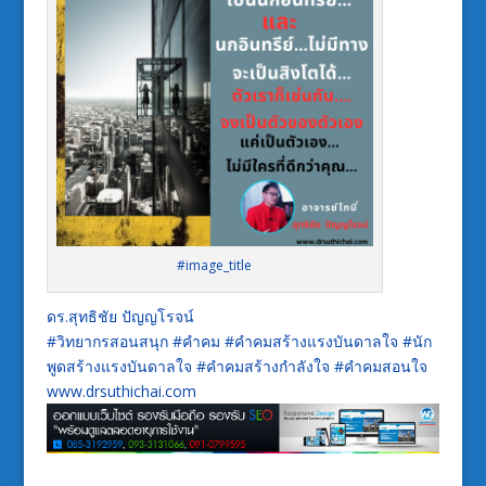
#image_title
ดร.สุทธิชัย ปัญญโรจน์
#วิทยากรสอนสนุก #คำคม #คำคมสร้างแรงบันดาลใจ #นัก
พูดสร้างแรงบันดาลใจ #คำคมสร้างกำลังใจ #คำคมสอนใจ
www.drsuthichai.com