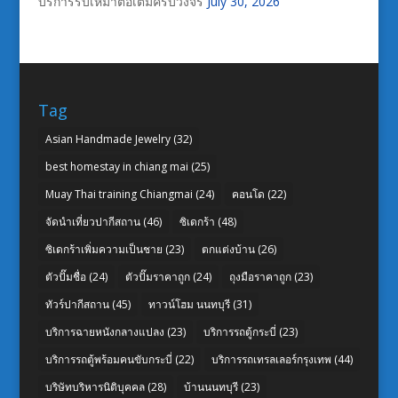
บริการรับเหมาต่อเติมครบวงจร
July 30, 2026
Tag
Asian Handmade Jewelry
(32)
best homestay in chiang mai
(25)
Muay Thai training Chiangmai
(24)
คอนโด
(22)
จัดนำเที่ยวปากีสถาน
(46)
ซิเดกร้า
(48)
ซิเดกร้าเพิ่มความเป็นชาย
(23)
ตกแต่งบ้าน
(26)
ตัวปั๊มชื่อ
(24)
ตัวปั๊มราคาถูก
(24)
ถุงมือราคาถูก
(23)
ทัวร์ปากีสถาน
(45)
ทาวน์โฮม นนทบุรี
(31)
บริการฉายหนังกลางแปลง
(23)
บริการรถตู้กระบี่
(23)
บริการรถตู้พร้อมคนขับกระบี่
(22)
บริการรถเทรลเลอร์กรุงเทพ
(44)
บริษัทบริหารนิติบุคคล
(28)
บ้านนนทบุรี
(23)