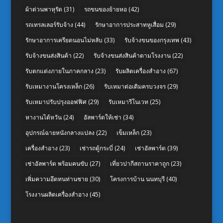
ผ้าต่วนพาหุรัด
(31)
รถขนของย้ายหอ
(42)
รถเทรลเลอร์รับจ้าง
(44)
รักษาอาการประสาทหูเสื่อม
(29)
รักษาอาการเครียดนอนไม่หลับ
(33)
รับจ้างขนของกรุงเทพ
(43)
รับจ้างขนส่งสินค้า
(22)
รับจ้างขนส่งสินค้าตามโรงงาน
(22)
รับตกแต่งภายในภาคกลาง
(23)
รับผลิตเครื่องสำอาง
(67)
รับเหมางานโครงเหล็ก
(26)
รับเหมาต่อเติมครบวงจร
(29)
รับเหมาปรับปรุงออฟฟิศ
(29)
รับเหมารีโนเวท
(25)
หางานไต้หวัน
(24)
อัลพาร์ดให้เช่า
(34)
อุปกรณ์ฉายหนังกลางแปลง
(22)
เข็มเหล็ก
(23)
เครื่องสำอาง
(23)
เช่ารถตู้กระบี่
(24)
เช่าอัลพาร์ด
(39)
เช่าอัลพาร์ด พร้อมคนขับ
(27)
เที่ยวปากีสถานราคาถูก
(23)
เพิ่มความอึดทนท่านชาย
(30)
โครงการบ้าน นนทบุรี
(40)
โรงงานผลิตเครื่องสำอาง
(45)