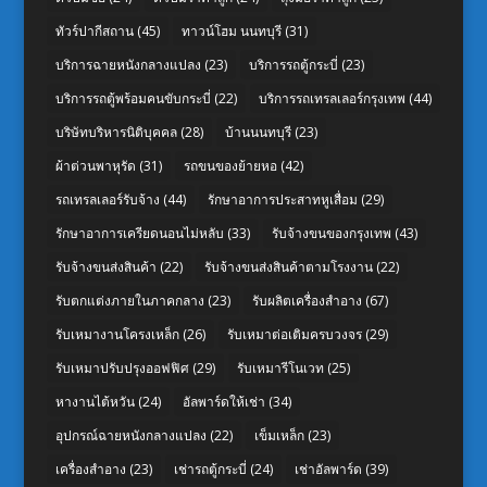
ทัวร์ปากีสถาน
(45)
ทาวน์โฮม นนทบุรี
(31)
บริการฉายหนังกลางแปลง
(23)
บริการรถตู้กระบี่
(23)
บริการรถตู้พร้อมคนขับกระบี่
(22)
บริการรถเทรลเลอร์กรุงเทพ
(44)
บริษัทบริหารนิติบุคคล
(28)
บ้านนนทบุรี
(23)
ผ้าต่วนพาหุรัด
(31)
รถขนของย้ายหอ
(42)
รถเทรลเลอร์รับจ้าง
(44)
รักษาอาการประสาทหูเสื่อม
(29)
รักษาอาการเครียดนอนไม่หลับ
(33)
รับจ้างขนของกรุงเทพ
(43)
รับจ้างขนส่งสินค้า
(22)
รับจ้างขนส่งสินค้าตามโรงงาน
(22)
รับตกแต่งภายในภาคกลาง
(23)
รับผลิตเครื่องสำอาง
(67)
รับเหมางานโครงเหล็ก
(26)
รับเหมาต่อเติมครบวงจร
(29)
รับเหมาปรับปรุงออฟฟิศ
(29)
รับเหมารีโนเวท
(25)
หางานไต้หวัน
(24)
อัลพาร์ดให้เช่า
(34)
อุปกรณ์ฉายหนังกลางแปลง
(22)
เข็มเหล็ก
(23)
เครื่องสำอาง
(23)
เช่ารถตู้กระบี่
(24)
เช่าอัลพาร์ด
(39)