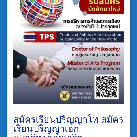
สมัครเรียนปริญญาโท สมัคร
เรียนปริญญาเอก