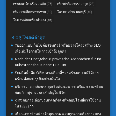
เช่าอัลพาร์ด พร้อมคนขับ
(27)
เที่ยวปากีสถานราคาถูก
(23)
เพิ่มความอึดทนท่านชาย
(30)
โครงการบ้าน นนทบุรี
(40)
โรงงานผลิตเครื่องสำอาง
(45)
Blog โพสต์ล่าสุด
รับออกแบบเว็บไซต์บริษัททัวร์ พร้อมวางโครงสร้าง SEO
เพื่อเพิ่มโอกาสในการเข้าถึงลูกค้า
Nach der Übergabe: 6 praktische Absprachen für Ihr
Ruhestandshaus nahe Hua Hin
รับผลิตน้ำดื่ม OEM ทางเลือกที่ช่วยสร้างแบรนด์ได้ง่าย
พร้อมต่อยอดธุรกิจอย่างมั่นใจ
บริการวางฤกษ์มงคล จุดเริ่มต้นของการเตรียมความพร้อม
ก่อนก้าวสู่ช่วงเวลาสำคัญในชีวิต
x lift กับการเลือกบริษัทติดตั้งลิฟท์ที่ตอบโจทย์การใช้งาน
ในระยะยาว
เลือกแหล่งจำหน่ายผ้าคุณภาพ ครบทุกความต้องการของ