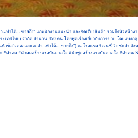
ำ…ทำได้… ขายถึง” แก่พนักงานแนะนำ และจัดเรียงสินค้า รวมถึงหัวหน้างา
น (ประเทศไทย) จำกัด จำนวน 450 คน โดยพูดเรื่องเกี่ยวกับการขาย โดยแบ่งกลุ
 ในหัวข้อ“จดจ่อและจดจำ…ทำได้… ขายถึง”) ณ โรงแรม รีเจนซี่ วิง ชะอำ จังห
นสนุก #คำคม #คำคมสร้างแรงบันดาลใจ #นักพูดสร้างแรงบันดาลใจ #คำคมสร