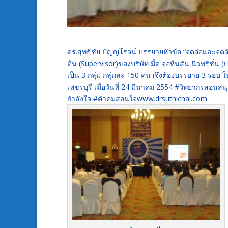
ดร.สุทธิชัย ปัญญโรจน์ บรรยายหัวข้อ “จดจ่อและจดจ
ต้น (Supervisor)ของบริษัท มี้ด จอห์นสัน นิวทริชั่
เป็น 3 กลุ่ม กลุ่มละ 150 คน (จึงต้องบรรยาย 3 รอบ
เพชรบุรี เมื่อวันที่ 24 มีนาคม 2554 #วิทยากรสอ
กำลังใจ #คำคมสอนใจwww.drsuthichai.com