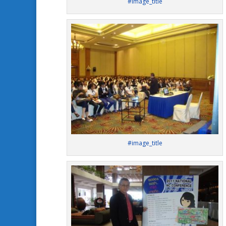
#image_title
#image_title