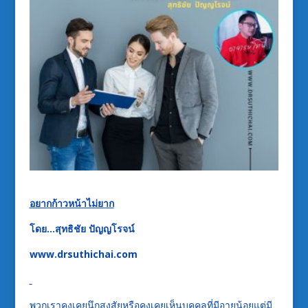
อยากก้าวหน้าไม่ยาก
โดย…สุทธิชัย ปัญญโรจน์
www.drsuthichai.com
พวกเราคงเคยนึกสงสัยหรือคงเคยเห็นบุคคลที่มีอายุน้อยแต่มี