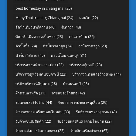
best homestay in chiang mai
(25)
Muay Thai training Chiangmai
(24)
คอนโด
(22)
จัดนำเที่ยวปากีสถาน
(46)
ซิเดกร้า
(48)
ซิเดกร้าเพิ่มความเป็นชาย
(23)
ตกแต่งบ้าน
(26)
ตัวปั๊มชื่อ
(24)
ตัวปั๊มราคาถูก
(24)
ถุงมือราคาถูก
(23)
ทัวร์ปากีสถาน
(45)
ทาวน์โฮม นนทบุรี
(31)
บริการฉายหนังกลางแปลง
(23)
บริการรถตู้กระบี่
(23)
บริการรถตู้พร้อมคนขับกระบี่
(22)
บริการรถเทรลเลอร์กรุงเทพ
(44)
บริษัทบริหารนิติบุคคล
(28)
บ้านนนทบุรี
(23)
ผ้าต่วนพาหุรัด
(31)
รถขนของย้ายหอ
(42)
รถเทรลเลอร์รับจ้าง
(44)
รักษาอาการประสาทหูเสื่อม
(29)
รักษาอาการเครียดนอนไม่หลับ
(33)
รับจ้างขนของกรุงเทพ
(43)
รับจ้างขนส่งสินค้า
(22)
รับจ้างขนส่งสินค้าตามโรงงาน
(22)
รับตกแต่งภายในภาคกลาง
(23)
รับผลิตเครื่องสำอาง
(67)