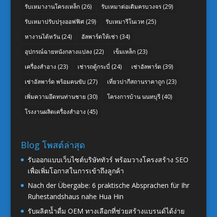
รับเหมางานโครงเหล็ก
(26)
รับเหมาต่อเติมครบวงจร
(29)
รับเหมาปรับปรุงออฟฟิศ
(29)
รับเหมารีโนเวท
(25)
หางานไต้หวัน
(24)
อัลพาร์ดให้เช่า
(34)
อุปกรณ์ฉายหนังกลางแปลง
(22)
เข็มเหล็ก
(23)
เครื่องสำอาง
(23)
เช่ารถตู้กระบี่
(24)
เช่าอัลพาร์ด
(39)
เช่าอัลพาร์ด พร้อมคนขับ
(27)
เที่ยวปากีสถานราคาถูก
(23)
เพิ่มความอึดทนท่านชาย
(30)
โครงการบ้าน นนทบุรี
(40)
โรงงานผลิตเครื่องสำอาง
(45)
Blog โพสต์ล่าสุด
รับออกแบบเว็บไซต์บริษัททัวร์ พร้อมวางโครงสร้าง SEO
เพื่อเพิ่มโอกาสในการเข้าถึงลูกค้า
Nach der Übergabe: 6 praktische Absprachen für Ihr
Ruhestandshaus nahe Hua Hin
รับผลิตน้ำดื่ม OEM ทางเลือกที่ช่วยสร้างแบรนด์ได้ง่าย