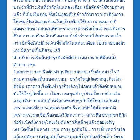
ประจำที่มีวงเงินที่จำกัดในแต่ละเดือน เมื่อหักค่าใช้จ่ายต่างๆ
แล้ว ก็เป็นเงินออม ซึ่งเงินออมดังกล่าวถ้าหากว่าเราต้องการ
ให้เพิ่มเป็นเงินออมก้อนใหญ่ก็คงต้องใช้เวลานานหลายปี
แต่ตรงกันข้ามกับคนที่ทำธุรกิจการค้าหรือเป็นเจ้าของกิจการ
ซึ่งสามารถสร้างเงินหรือความมั่งคั่งร่ำรวยได้อย่างรวดเร็ว
กว่า อีกทั้งยังไม่มีวงเงินที่จำกัดในแต่ละเดือน เป็นนายของตัว
เอง มีความเป็นอิสระ เสรี
สำหรับการเริ่มต้นทำธุรกิจมักมีคำถามมากมายที่มีคนตั้ง
คำถาม เช่น
1.หากว่าเราจะเริ่มต้นทำธุรกิจเราควรจะเริ่มต้นอย่างไร ?
ตามความคิดเห็นของกระผม “ ธุรกิจใหญ่เกิดจากธุรกิจเล็ก ”
ดังนั้น เราควรเริ่มต้นทำธุรกิจเล็กๆไปก่อนแล้วจึงค่อยขยาย
ตัวให้ใหญ่ยิ่งขึ้น เราไม่ควรลงทุนทำธุรกิจครั้งแรกด้วยเงิน
ลงทุนที่มากจนเกินตัวหรือลงทุนทำธุรกิจให้ใหญ่จนเกินตัว
เพราะแทนที่จะประสบความสำเร็จอาจทำให้ล้มเหลวได้
เพราะกระผมเชื่อเรื่องของวิวัฒนาการ กล่าวคือ ธรรมชาติมัก
ก่อกำเนิดสิ่งต่างๆโดยเริ่มต้นจากสิ่งเล็กๆแล้วค่อยเจริญ
เติบโตขึ้นเป็นลำดับ เช่น การปลูกต้นไม้ , การเลี้ยงสัตว์ หรือ
แม้กระทั่งการเจริญเติบโตของมนุษย์ ก็จะต้องมีวัยเด็ก วัยรุ่น