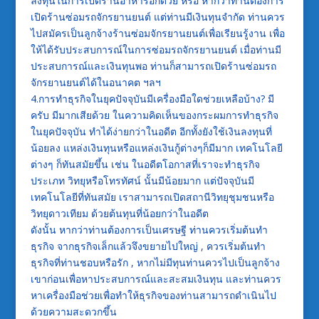
ลงทุนในการเปิดร้านอาหารอีกด้วย หรือ หากว่าท่านต้องการ
เปิดร้านซ่อมรถจักรยานยนต์ แต่ท่านมีเงินทุนจำกัด ท่านควร
ไปสมัครเป็นลูกจ้างร้านซ่อมจักรยานยนต์เพื่อเรียนรู้งาน เพื่อ
ให้ได้รับประสบการณ์ในการซ่อมรถจักรยานยนต์ เมื่อท่านมี
ประสบการณ์และเงินทุนพอ ท่านก็สามารถเปิดร้านซ่อมรถ
จักรยานยนต์ได้ในอนาคต ฯลฯ
4.การทำธุรกิจในยุคปัจจุบันมีเครื่องมือใดช่วยเหลือบ้าง? มี
ครับ มีมากเสียด้วย ในความคิดเห็นของกระผมการทำธุรกิจ
ในยุคปัจจุบัน ทำได้ง่ายกว่าในอดีต อีกทั้งยังใช้เงินลงทุนที่
น้อยลง แหล่งเงินทุนหรือแหล่งเงินกู้ต่างๆก็มีมาก เทคโนโลยี
ต่างๆ ก็ทันสมัยขึ้น เช่น ในอดีตโอกาสที่เราจะทำธุรกิจ
ประเภท วิทยุหรือโทรทัศน์ นั้นมีน้อยมาก แต่ปัจจุบันมี
เทคโนโลยีที่ทันสมัย เราสามารถเปิดสถานีวิทยุชุมชนหรือ
วิทยุดาวเทียม ด้วยต้นทุนที่น้อยกว่าในอดีต
ดังนั้น หากว่าท่านต้องการเป็นเศรษฐี ท่านควรเริ่มต้นทำ
ธุรกิจ จากธุรกิจเล็กแล้วจึงขยายไปใหญ่ , ควรเริ่มต้นทำ
ธุรกิจที่ท่านชอบหรือรัก , หากไม่มีทุนท่านควรไปเป็นลูกจ้าง
เขาก่อนเพื่อหาประสบการณ์และสะสมเงินทุน และท่านควร
หาเครื่องมือช่วยเพื่อทำให้ธุรกิจของท่านสามารถดำเนินไป
ด้วยความสะดวกขึ้น