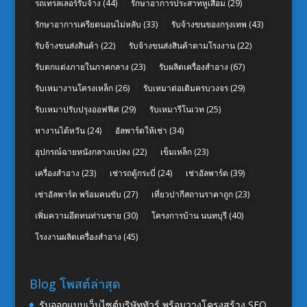
รถเทรลเลอร์รับจ้าง
(44)
รักษาอาการประสาทหูเสื่อม
(29)
รักษาอาการเครียดนอนไม่หลับ
(33)
รับจ้างขนของกรุงเทพ
(43)
รับจ้างขนส่งสินค้า
(22)
รับจ้างขนส่งสินค้าตามโรงงาน
(22)
รับตกแต่งภายในภาคกลาง
(23)
รับผลิตเครื่องสำอาง
(67)
รับเหมางานโครงเหล็ก
(26)
รับเหมาต่อเติมครบวงจร
(29)
รับเหมาปรับปรุงออฟฟิศ
(29)
รับเหมารีโนเวท
(25)
หางานไต้หวัน
(24)
อัลพาร์ดให้เช่า
(34)
อุปกรณ์ฉายหนังกลางแปลง
(22)
เข็มเหล็ก
(23)
เครื่องสำอาง
(23)
เช่ารถตู้กระบี่
(24)
เช่าอัลพาร์ด
(39)
เช่าอัลพาร์ด พร้อมคนขับ
(27)
เที่ยวปากีสถานราคาถูก
(23)
เพิ่มความอึดทนท่านชาย
(30)
โครงการบ้าน นนทบุรี
(40)
โรงงานผลิตเครื่องสำอาง
(45)
Blog โพสต์ล่าสุด
รับออกแบบเว็บไซต์บริษัททัวร์ พร้อมวางโครงสร้าง SEO