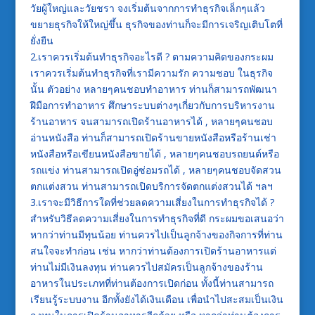
วัยผู้ใหญ่และวัยชรา จงเริ่มต้นจากการทำธุรกิจเล็กๆแล้ว
ขยายธุรกิจให้ใหญ่ขึ้น ธุรกิจของท่านก็จะมีการเจริญเติบโตที่
ยั่งยืน
2.เราควรเริ่มต้นทำธุรกิจอะไรดี ? ตามความคิดของกระผม
เราควรเริ่มต้นทำธุรกิจที่เรามีความรัก ความชอบ ในธุรกิจ
นั้น ตัวอย่าง หลายๆคนชอบทำอาหาร ท่านก็สามารถพัฒนา
ฝีมือการทำอาหาร ศึกษาระบบต่างๆเกี่ยวกับการบริหารงาน
ร้านอาหาร จนสามารถเปิดร้านอาหารได้ , หลายๆคนชอบ
อ่านหนังสือ ท่านก็สามารถเปิดร้านขายหนังสือหรือร้านเช่า
หนังสือหรือเขียนหนังสือขายได้ , หลายๆคนชอบรถยนต์หรือ
รถแข่ง ท่านสามารถเปิดอู่ซ่อมรถได้ , หลายๆคนชอบจัดสวน
ตกแต่งสวน ท่านสามารถเปิดบริการจัดตกแต่งสวนได้ ฯลฯ
3.เราจะมีวิธีการใดที่ช่วยลดความเสี่ยงในการทำธุรกิจได้ ?
สำหรับวิธีลดความเสี่ยงในการทำธุรกิจที่ดี กระผมขอเสนอว่า
หากว่าท่านมีทุนน้อย ท่านควรไปเป็นลูกจ้างของกิจการที่ท่าน
สนใจจะทำก่อน เช่น หากว่าท่านต้องการเปิดร้านอาหารแต่
ท่านไม่มีเงินลงทุน ท่านควรไปสมัครเป็นลูกจ้างของร้าน
อาหารในประเภทที่ท่านต้องการเปิดก่อน ทั้งนี้ท่านสามารถ
เรียนรู้ระบบงาน อีกทั้งยังได้เงินเดือน เพื่อนำไปสะสมเป็นเงิน