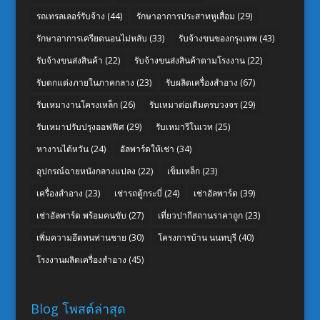
รถเทรลเลอร์รับจ้าง
(44)
รักษาอาการประสาทหูเสื่อม
(29)
รักษาอาการเครียดนอนไม่หลับ
(33)
รับจ้างขนของกรุงเทพ
(43)
รับจ้างขนส่งสินค้า
(22)
รับจ้างขนส่งสินค้าตามโรงงาน
(22)
รับตกแต่งภายในภาคกลาง
(23)
รับผลิตเครื่องสำอาง
(67)
รับเหมางานโครงเหล็ก
(26)
รับเหมาต่อเติมครบวงจร
(29)
รับเหมาปรับปรุงออฟฟิศ
(29)
รับเหมารีโนเวท
(25)
หางานไต้หวัน
(24)
อัลพาร์ดให้เช่า
(34)
อุปกรณ์ฉายหนังกลางแปลง
(22)
เข็มเหล็ก
(23)
เครื่องสำอาง
(23)
เช่ารถตู้กระบี่
(24)
เช่าอัลพาร์ด
(39)
เช่าอัลพาร์ด พร้อมคนขับ
(27)
เที่ยวปากีสถานราคาถูก
(23)
เพิ่มความอึดทนท่านชาย
(30)
โครงการบ้าน นนทบุรี
(40)
โรงงานผลิตเครื่องสำอาง
(45)
Blog โพสต์ล่าสุด