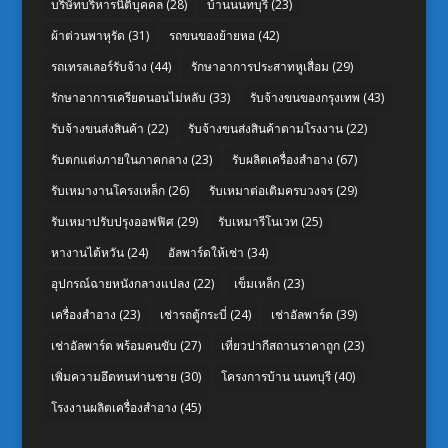
บริษัทบริหารนิติบุคคล
(28)
บ้านนนทบุรี
(23)
ผ้าต่วนพาหุรัด
(31)
รถขนของย้ายหอ
(42)
รถเทรลเลอร์รับจ้าง
(44)
รักษาอาการประสาทหูเสื่อม
(29)
รักษาอาการเครียดนอนไม่หลับ
(33)
รับจ้างขนของกรุงเทพ
(43)
รับจ้างขนส่งสินค้า
(22)
รับจ้างขนส่งสินค้าตามโรงงาน
(22)
รับตกแต่งภายในภาคกลาง
(23)
รับผลิตเครื่องสำอาง
(67)
รับเหมางานโครงเหล็ก
(26)
รับเหมาต่อเติมครบวงจร
(29)
รับเหมาปรับปรุงออฟฟิศ
(29)
รับเหมารีโนเวท
(25)
หางานไต้หวัน
(24)
อัลพาร์ดให้เช่า
(34)
อุปกรณ์ฉายหนังกลางแปลง
(22)
เข็มเหล็ก
(23)
เครื่องสำอาง
(23)
เช่ารถตู้กระบี่
(24)
เช่าอัลพาร์ด
(39)
เช่าอัลพาร์ด พร้อมคนขับ
(27)
เที่ยวปากีสถานราคาถูก
(23)
เพิ่มความอึดทนท่านชาย
(30)
โครงการบ้าน นนทบุรี
(40)
โรงงานผลิตเครื่องสำอาง
(45)