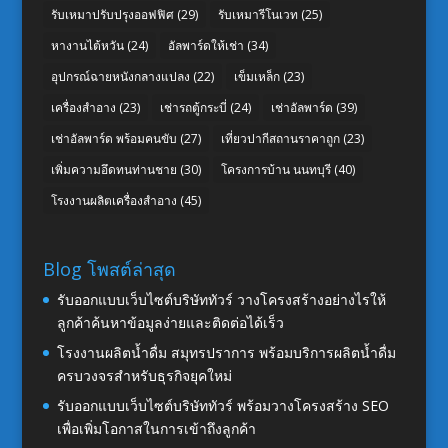
รับเหมาปรับปรุงออฟฟิศ
(29)
รับเหมารีโนเวท
(25)
หางานไต้หวัน
(24)
อัลพาร์ดให้เช่า
(34)
อุปกรณ์ฉายหนังกลางแปลง
(22)
เข็มเหล็ก
(23)
เครื่องสำอาง
(23)
เช่ารถตู้กระบี่
(24)
เช่าอัลพาร์ด
(39)
เช่าอัลพาร์ด พร้อมคนขับ
(27)
เที่ยวปากีสถานราคาถูก
(23)
เพิ่มความอึดทนท่านชาย
(30)
โครงการบ้าน นนทบุรี
(40)
โรงงานผลิตเครื่องสำอาง
(45)
Blog โพสต์ล่าสุด
รับออกแบบเว็บไซต์บริษัททัวร์ วางโครงสร้างอย่างไรให้
ลูกค้าค้นหาข้อมูลง่ายและติดต่อได้เร็ว
โรงงานผลิตน้ำดื่ม สมุทรปราการ พร้อมบริการผลิตน้ำดื่ม
ครบวงจรสำหรับธุรกิจยุคใหม่
รับออกแบบเว็บไซต์บริษัททัวร์ พร้อมวางโครงสร้าง SEO
เพื่อเพิ่มโอกาสในการเข้าถึงลูกค้า