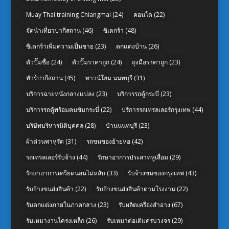
Muay Thai training Chiangmai
(24)
คอนโด
(22)
จัดนำเที่ยวปากีสถาน
(46)
ซิเดกร้า
(48)
ซิเดกร้าเพิ่มความเป็นชาย
(23)
ตกแต่งบ้าน
(26)
ตัวปั๊มชื่อ
(24)
ตัวปั๊มราคาถูก
(24)
ถุงมือราคาถูก
(23)
ทัวร์ปากีสถาน
(45)
ทาวน์โฮม นนทบุรี
(31)
บริการฉายหนังกลางแปลง
(23)
บริการรถตู้กระบี่
(23)
บริการรถตู้พร้อมคนขับกระบี่
(22)
บริการรถเทรลเลอร์กรุงเทพ
(44)
บริษัทบริหารนิติบุคคล
(28)
บ้านนนทบุรี
(23)
ผ้าต่วนพาหุรัด
(31)
รถขนของย้ายหอ
(42)
รถเทรลเลอร์รับจ้าง
(44)
รักษาอาการประสาทหูเสื่อม
(29)
รักษาอาการเครียดนอนไม่หลับ
(33)
รับจ้างขนของกรุงเทพ
(43)
รับจ้างขนส่งสินค้า
(22)
รับจ้างขนส่งสินค้าตามโรงงาน
(22)
รับตกแต่งภายในภาคกลาง
(23)
รับผลิตเครื่องสำอาง
(67)
รับเหมางานโครงเหล็ก
(26)
รับเหมาต่อเติมครบวงจร
(29)