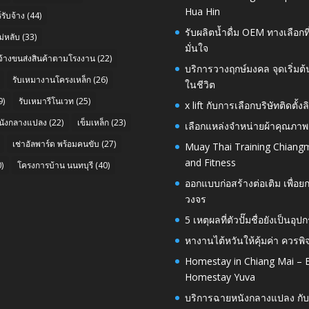
Hua Hin
รับจ้าง
(44)
รับผลิตน้ำดื่ม OEM ทางเลือกท
่หลับ
(33)
มั่นใจ
บจ้างขนส่งสินค้าตามโรงงาน
(22)
บริการวางฤกษ์มงคล จุดเริ่มต
รับเหมางานโครงเหล็ก
(26)
ในชีวิต
9)
รับเหมารีโนเวท
(25)
x lift กับการเลือกบริษัทติดต
นังกลางแปลง
(22)
เข็มเหล็ก
(23)
เลือกแหล่งจำหน่ายผ้าคุณภาพ
เช่าอัลพาร์ด พร้อมคนขับ
(27)
Muay Thai Training Chiangm
and Fitness
)
โครงการบ้าน นนทบุรี
(40)
ออกแบบก่อสร้างต่อเติม เพื่
วงจร
5 เหตุผลที่ตัวปั๊มชื่อยังเป็
หางานไต้หวันให้คุ้มค่า ควรพ
Homestay in Chiang Mai – E
Homestay Yuva
บริการฉายหนังกลางแปลง กับ